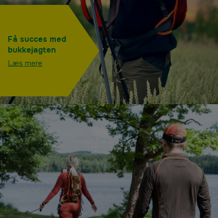
Få succes med
bukkejagten
Læs mere