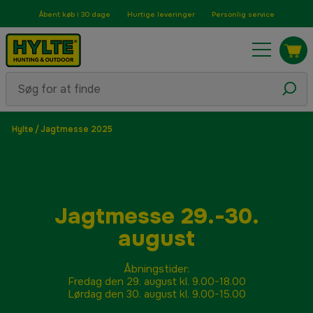
Åbent køb i 30 dage
Hurtige leveringer
Personlig service
Hylte
/
Jagtmesse 2025
Jagtmesse 29.-30.
august
Åbningstider:
Fredag den 29. august kl. 9.00-18.00
Lørdag den 30. august kl. 9.00-15.00