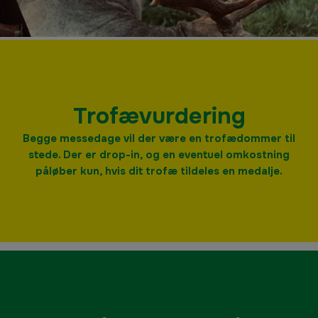
Trofævurdering
Begge messedage vil der være en trofædommer til
stede. Der er drop-in, og en eventuel omkostning
påløber kun, hvis dit trofæ tildeles en medalje.