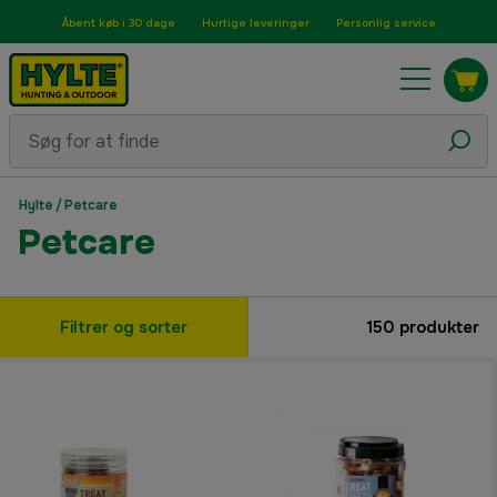
Åbent køb i 30 dage
Hurtige leveringer
Personlig service
Hylte
/
Petcare
Petcare
Filtrer og sorter
150
produkter