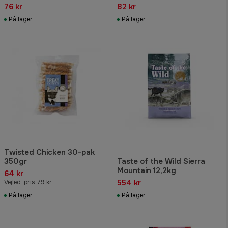
kylling 400 gram
76 kr
82 kr
På lager
På lager
Twisted Chicken 30-pak
350gr
Taste of the Wild Sierra
Mountain 12,2kg
64 kr
554 kr
Vejled. pris 79 kr
På lager
På lager