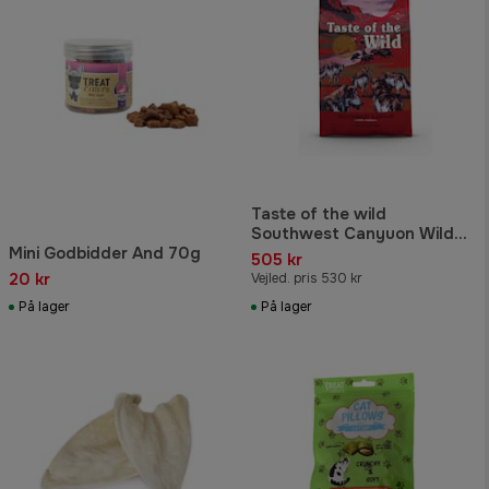
Taste of the wild
Southwest Canyuon Wild
Mini Godbidder And 70g
Boar 12,2kg
505 kr
20 kr
Vejled. pris 530 kr
På lager
På lager