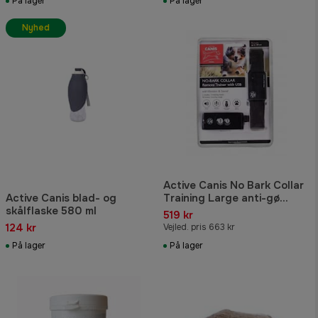
På lager
På lager
Nyhed
Active Canis No Bark Collar
Active Canis blad- og
Training Large anti-gø
skålflaske 580 ml
halsbånd med sensor
519 kr
124 kr
Vejled. pris 663 kr
På lager
På lager