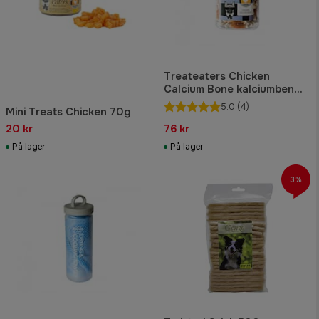
Treateaters Chicken
Calcium Bone kalciumben
med kylling 500 gram
5.0
(4)
Mini Treats Chicken 70g
20 kr
76 kr
På lager
På lager
3%