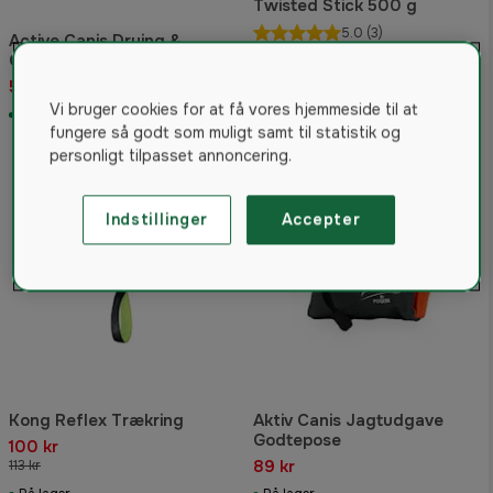
Twisted Stick 500 g
5.0
(3)
Active Canis Drying &
Cooling Towel 85x33cm
80 kr
50 kr
82 kr
Vi bruger cookies for at få vores hjemmeside til at
På lager
På lager
fungere så godt som muligt samt til statistik og
personligt tilpasset annoncering.
12%
Indstillinger
Accepter
Kong Reflex Trækring
Aktiv Canis Jagtudgave
Godtepose
100 kr
89 kr
113 kr