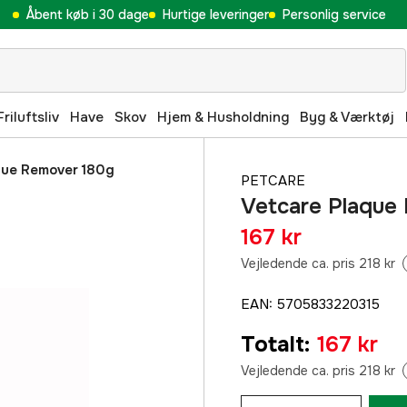
Åbent køb i 30 dage
Hurtige leveringer
Personlig service
Friluftsliv
Have
Skov
Hjem & Husholdning
Byg & Værktøj
que Remover 180g
PETCARE
Vetcare Plaque
167 kr
Vejledende ca. pris 218 kr
EAN
:
5705833220315
Totalt
:
167 kr
Vejledende ca. pris 218 kr