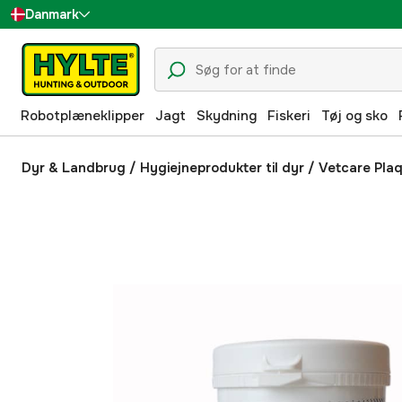
Danmark
Sverige
Suomi
Robotplæneklipper
Jagt
Skydning
Fiskeri
Tøj og sko
Norge
Deutschland
Dyr & Landbrug
/
Hygiejneprodukter til dyr
/
Vetcare Pla