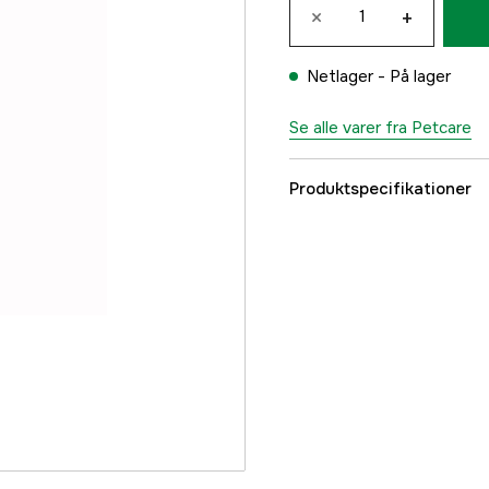
×
+
Netlager -
På lager
Se alle varer fra Petcare
Produktspecifikationer
Dyrtype
Referencenummer
Producentens varenu
EAN