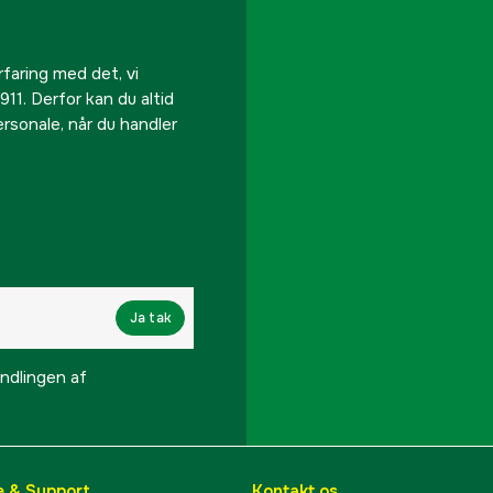
rfaring med det, vi
911. Derfor kan du altid
personale, når du handler
Ja tak
lingen af ​​
e & Support
Kontakt os