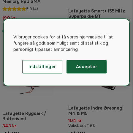
Memory Rød SMA
5.0
(4)
Lafayette Smart+ 155 MHz
Superpakke BT
190 kr
3.495 kr
Vejled. pris 262 kr
På lager
På lager
Vi bruger cookies for at få vores hjemmeside til at
fungere så godt som muligt samt til statistik og
personligt tilpasset annoncering.
Indstillinger
Accepter
Lafayette Indre Øresnegl
Lafayette Rygsæk /
M4 & M5
Batterivest
104 kr
343 kr
Vejled. pris 119 kr