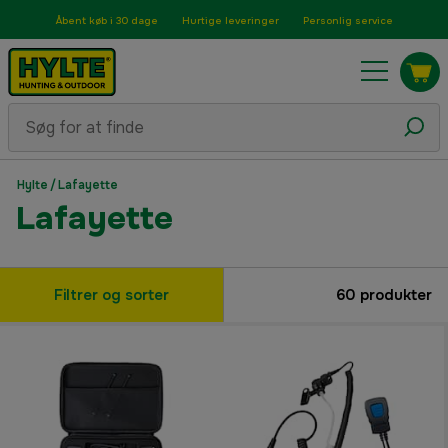
Åbent køb i 30 dage
Hurtige leveringer
Personlig service
Hylte
/
Lafayette
Lafayette
Filtrer og sorter
60
produkter