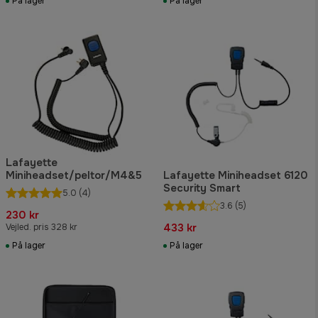
På lager
På lager
Lafayette
Miniheadset/peltor/M4&5
Lafayette Miniheadset 6120
Security Smart
5.0
(4)
3.6
(5)
230 kr
433 kr
Vejled. pris 328 kr
På lager
På lager