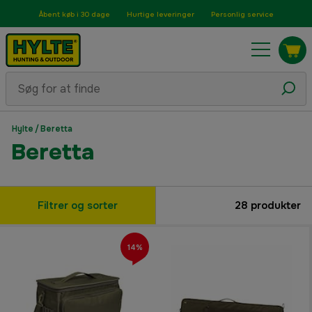
Åbent køb i 30 dage
Hurtige leveringer
Personlig service
Hylte
/
Beretta
Beretta
Filtrer og sorter
28
produkter
14%