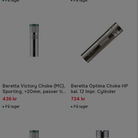
På lager
På lager
Beretta Victory Choke (MC),
Beretta Optima Choke HP
Sporting, +20mm, passer til
kal. 12 Impr. Cylinder
Silver Pigeon m.fl. kaliber 12.,
436 kr
734 kr
Cylinder
På lager
På lager