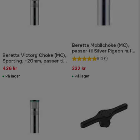
Beretta Mobilchoke (MC),
passer til Silver Pigeon m.fl.,
Beretta Victory Choke (MC),
kaliber 12., Skeet
5.0
(1)
Sporting, +20mm, passer til
Silver Pigeon og andre
436 kr
332 kr
kaliber 12., Skeet USA.
På lager
På lager