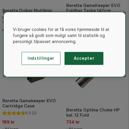
Beretta GameKeeper EVO
Beretta Duiker Multikniv
Foldbar Taske 140cm
640 kr
409 kr
Vejled. pris 660 kr
Vejled. pris 461 kr
Vi bruger cookies for at få vores hjemmeside til at
På lager
På lager
fungere så godt som muligt samt til statistik og
personligt tilpasset annoncering.
Indstillinger
Accepter
Beretta Gamekeeper EVO
Cartridge Case
Beretta Optima Choke HP
5.0
(2)
kal. 12 Fuld
189 kr
734 kr