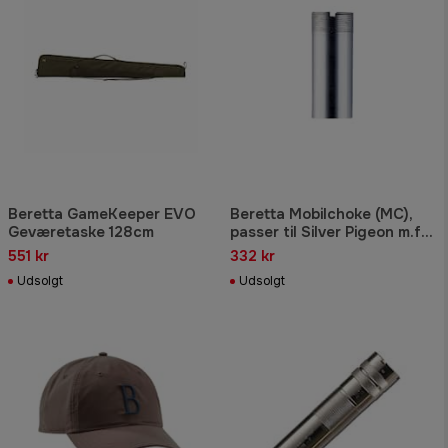
Beretta GameKeeper EVO
Beretta Mobilchoke (MC),
Geværetaske 128cm
passer til Silver Pigeon m.fl.,
kaliber 12., Modified
551 kr
332 kr
Udsolgt
Udsolgt