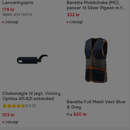
Lanceringspris
Beretta Mobilchoke (MC),
passer til Silver Pigeon m.fl.,
179 kr
kaliber 12., Full
332 kr
Vejled. pris 1.631 kr
Udsolgt
Udsolgt
Chokenøgle til jagt, Victory,
Optima A11:A21 extended
Beretta Full Mesh Vest Blue
5.0
(1)
& Grey
620 kr
103 kr
Fra
Udsolgt