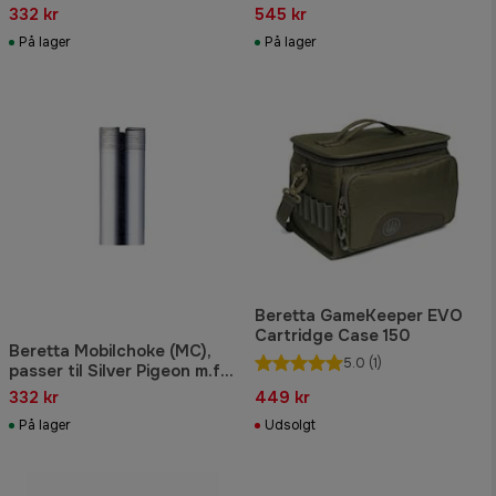
kaliber 12., Cylinder
332 kr
545 kr
På lager
På lager
Beretta GameKeeper EVO
Cartridge Case 150
Beretta Mobilchoke (MC),
5.0
(1)
passer til Silver Pigeon m.fl.,
kaliber 12., Forbedret
332 kr
449 kr
Cylinder
På lager
Udsolgt