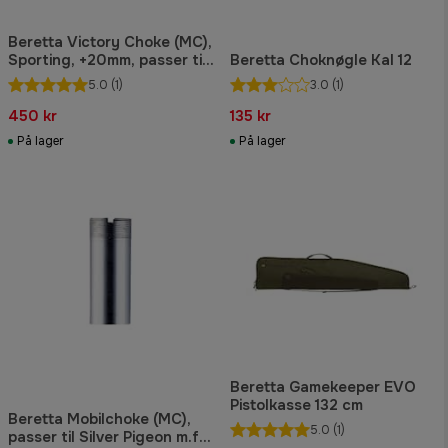
Beretta Victory Choke (MC),
Sporting, +20mm, passer til
Beretta Choknøgle Kal 12
Silver Pigeon og andre
5.0
(1)
3.0
(1)
kaliber 12., Forbedret
Cylinder.
450 kr
135 kr
På lager
På lager
Beretta Gamekeeper EVO
Pistolkasse 132 cm
Beretta Mobilchoke (MC),
5.0
(1)
passer til Silver Pigeon m.fl.,