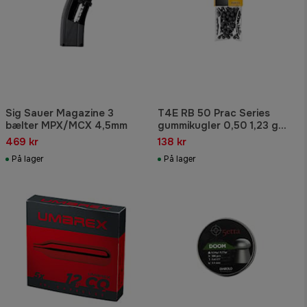
Sig Sauer Magazine 3
T4E RB 50 Prac Series
bælter MPX/MCX 4,5mm
gummikugler 0,50 1,23 g
100-pak.
469 kr
138 kr
På lager
På lager