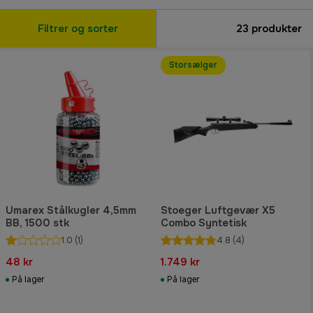
Filtrer og sorter
23
produkter
Storsælger
Umarex Stålkugler 4,5mm
Stoeger Luftgevær X5
BB, 1500 stk
Combo Syntetisk
1.0
(1)
4.8
(4)
48 kr
1.749 kr
På lager
På lager