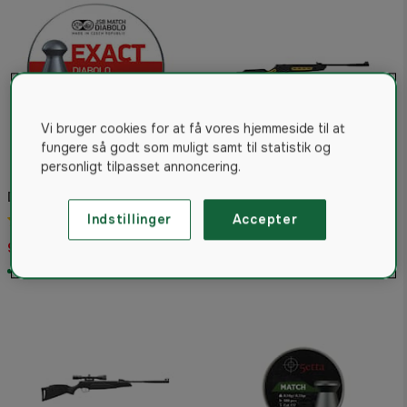
Vi bruger cookies for at få vores hjemmeside til at
fungere så godt som muligt samt til statistik og
personligt tilpasset annoncering.
Hatsan Luftgevær Striker S
Diabolo Exact 4,5 mm
Gul 4,5mm 10J
Indstillinger
Accepter
5.0
(2)
4.0
(1)
99 kr
1.449 kr
På lager
På lager