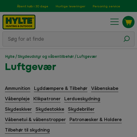
Åbent køb i 30 dage
Hurtige leveringer
Personlig service
Hylte
/
Skydeudstyr og våbentilbehør
/
Luftgevær
Luftgevær
Ammunition
Lyddæmpere & Tilbehør
Våbenskabe
Våbenpleje
Klikpatroner
Lerdueskydning
Skydeskiver
Skydestokke
Skydebriller
Våbenetui & våbenstropper
Patronæsker & Holdere
Tilbehør til skydning