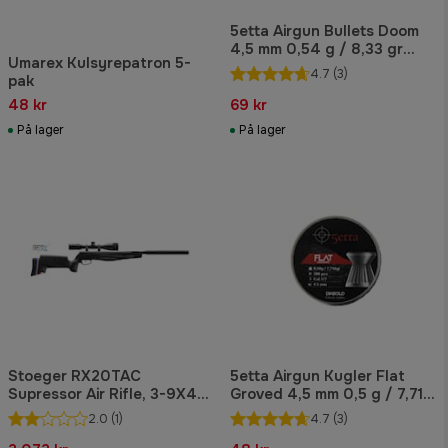
5etta Airgun Bullets Doom
4,5 mm 0,54 g / 8,33 gr
Umarex Kulsyrepatron 5-
500 stk.
4.7
(3)
pak
48 kr
69 kr
På lager
På lager
Stoeger RX20TAC
5etta Airgun Kugler Flat
Supressor Air Rifle, 3-9X40
Groved 4,5 mm 0,5 g / 7,71
kikkertpakke, holdere og bi-
gr 500 stk.
2.0
(1)
4.7
(3)
pod