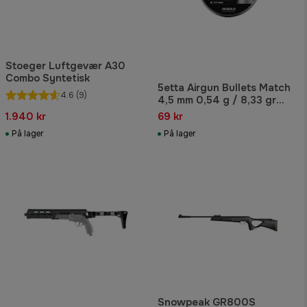
Stoeger Luftgevær A30
Combo Syntetisk
5etta Airgun Bullets Match
4.6
(9)
4,5 mm 0,54 g / 8,33 gr
500 stk.
1.940 kr
69 kr
På lager
På lager
Snowpeak GR800S