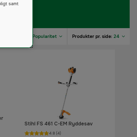
uligt samt
Sorter efter:
Popularitet
Produkter pr. side:
24
er
Stihl FS 461 C-EM Ryddesav
4.8
(4)