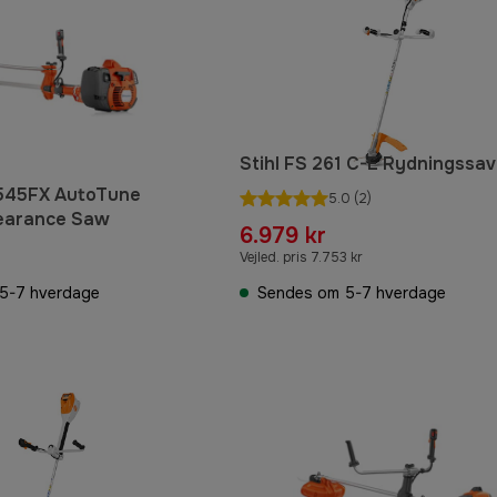
Stihl FS 261 C-E Rydningssav
545FX AutoTune
5.0
(2)
learance Saw
6.979 kr
Vejled. pris 7.753 kr
5-7 hverdage
Sendes om 5-7 hverdage