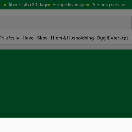
Åbent køb i 30 dage
Hurtige leveringer
Personlig service
Friluftsliv
Have
Skov
Hjem & Husholdning
Byg & Værktøj