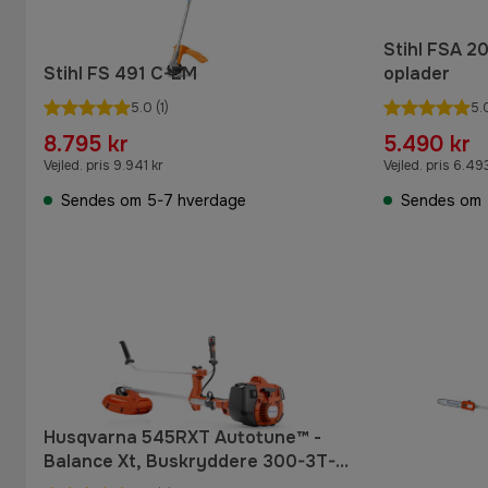
Stihl FSA 2
Stihl FS 491 C-EM
oplader
5.0
(1)
5.
8.795 kr
5.490 kr
Vejled. pris 9.941 kr
Vejled. pris 6.49
Sendes om 5-7 hverdage
Sendes om 
Husqvarna 545RXT Autotune™ -
Balance Xt, Buskryddere 300-3T-
1", Trimmerhoved T45X