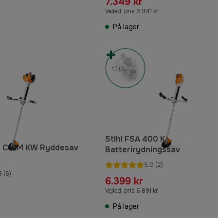
7.349 kr
Vejled. pris 9.941 kr
På lager
Stihl FSA 400 K
60 C-EM KW Ryddesav
Batterirydningssav
5.0
(2)
8
(6)
6.399 kr
Vejled. pris 6.891 kr
På lager