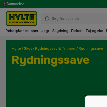
Danmark
Sverige
Suomi
Robotplæneklipper
Jagt
Skydning
Fiskeri
Tøj og sko
Norge
Deutschland
Hylte
/
Skov
/
Rydningssav & Trimmer
/
Rydningssave
Rydningssave