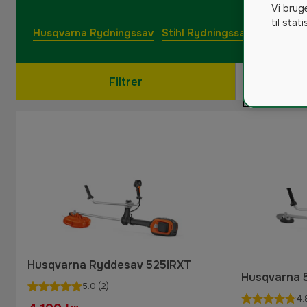
Vi brug
til stat
Husqvarna Rydningssav
Stihl Rydningssav
Filtrer
Husqvarna Ryddesav 525iRXT
Husqvarna 
5.0
(2)
4.