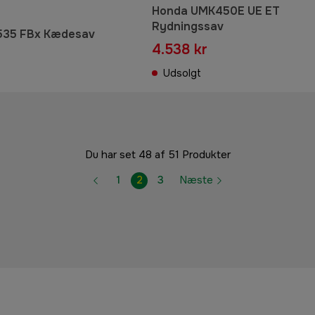
Honda UMK450E UE ET
Rydningssav
535 FBx Kædesav
4.538 kr
Udsolgt
Du har set 48 af 51 Produkter
1
2
3
Næste