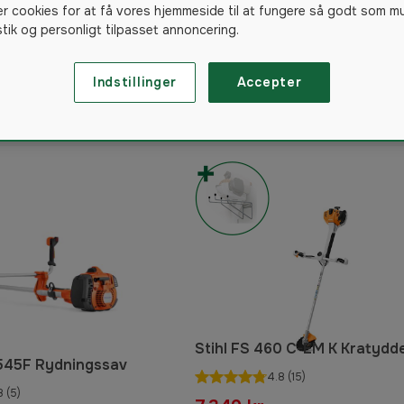
er cookies for at få vores hjemmeside til at fungere så godt som m
istik og personligt tilpasset annoncering.
Indstillinger
Accepter
51
produkter
Stihl FS 460 C-EM K Kratydd
545F Rydningssav
4.8
(15)
8
(5)