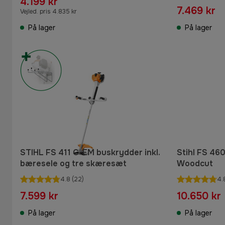
4.199 kr
7.469 kr
Vejled. pris 4.835 kr
På lager
På lager
STIHL FS 411 C-EM buskrydder inkl.
Stihl FS 4
bæresele og tre skæresæt
Woodcut
4.8
(22)
4.
7.599 kr
10.650 kr
På lager
På lager