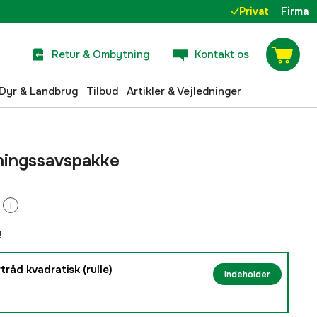
Privat
Firma
Retur & Ombytning
Kontakt os
Dyr & Landbrug
Tilbud
Artikler & Vejledninger
ningssavspakke
i
!
tråd kvadratisk (rulle)
Indeholder