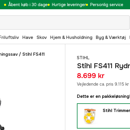
Åbent køb i 30 dage
Hurtige leveringer
Personlig service
Friluftsliv
Have
Skov
Hjem & Husholdning
Byg & Værktøj
ningssav
/
Stihl FS411
STIHL
Stihl FS411 Ryd
8.699 kr
Vejledende ca. pris 9.115 kr
Dette er en pakkeløsning
Stihl Trimmer