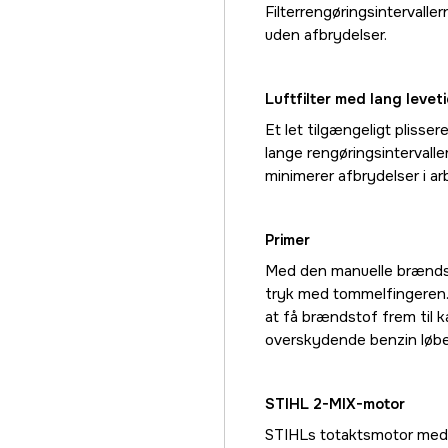
Filterrengøringsintervall
uden afbrydelser.
Luftfilter med lang levet
Et let tilgængeligt plisser
lange rengøringsintervaller
minimerer afbrydelser i ar
Primer
Med den manuelle brænds
tryk med tommelfingeren. 
at få brændstof frem til k
overskydende benzin løber
STIHL 2-MIX-motor
STIHLs totaktsmotor med 