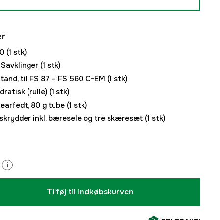
er
00
(1 stk)
 Savklinger
(1 stk)
ltand, til FS 87 – FS 560 C-EM
(1 stk)
ratisk (rulle)
(1 stk)
gearfedt, 80 g tube
(1 stk)
skrydder inkl. bæresele og tre skæresæt
(1 stk)
i
Tilføj til indkøbskurven