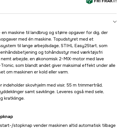
FRI FRAKT!
en maskine til landbrug og større opgaver for dig, der
jdsopgaver med én maskine. Topudstyret med et
nssystem til lange arbejdsdage, STIHL Easy2Start, som
t, enhåndsbetjening og tohåndsstyr med værktøjsfri
or nemt arbejde, en økonomisk 2-MIX-motor med lave
ronic, som blandt andet giver maksimal effekt under alle
set om maskinen er kold eller varm.
er indeholder skovhjelm med visir, 55 m trimmertråd,
l ryddeklinger samt savklinge. Leveres også med sele,
g kratklinge.
opknap
start-/stopknap vender maskinen altid automatisk tilbage