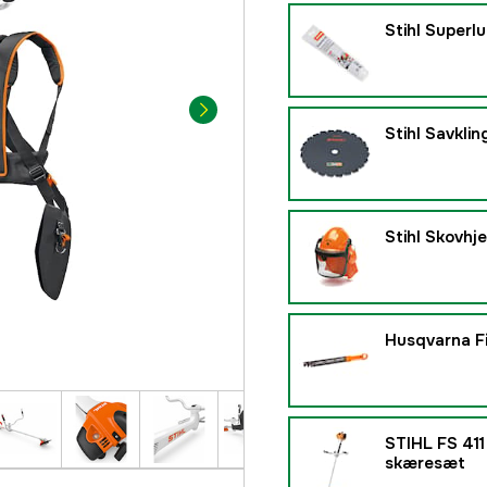
Stihl Superl
Stihl Savkli
Stihl Skovh
Husqvarna Fi
STIHL FS 411
skæresæt