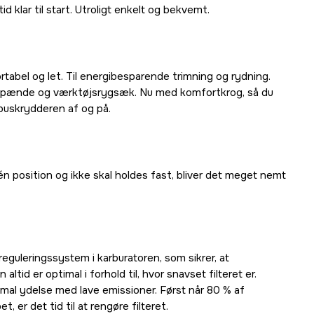
tid klar til start. Utroligt enkelt og bekvemt.
tabel og let. Til energibesparende trimning og rydning.
spænde og værktøjsrygsæk. Nu med komfortkrog, så du
buskrydderen af og på.
én position og ikke skal holdes fast, bliver det meget nemt
eguleringssystem i karburatoren, som sikrer, at
ltid er optimal i forhold til, hvor snavset filteret er.
al ydelse med lave emissioner. Først når 80 % af
et, er det tid til at rengøre filteret.