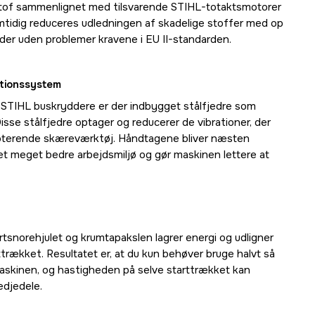
stof sammenlignet med tilsvarende STIHL-totaktsmotorer
mtidig reduceres udledningen af skadelige stoffer med op
lder uden problemer kravene i EU II-standarden.
ationssystem
 STIHL buskryddere er der indbygget stålfjedre som
isse stålfjedre optager og reducerer de vibrationer, der
roterende skæreværktøj. Håndtagene bliver næsten
er et meget bedre arbejdsmiljø og gør maskinen lettere at
rtsnorehjulet og krumtapakslen lagrer energi og udligner
trækket. Resultatet er, at du kun behøver bruge halvt så
 maskinen, og hastigheden på selve starttrækket kan
edjedele.