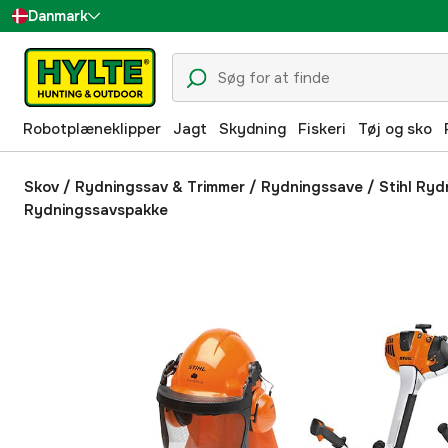
Danmark
Sverige
Suomi
Robotplæneklipper
Jagt
Skydning
Fiskeri
Tøj og sko
Norge
Deutschland
Skov
/
Rydningssav & Trimmer
/
Rydningssave
/
Stihl Ryd
Rydningssavspakke