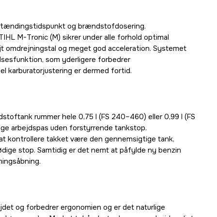
af tændingstidspunkt og brændstofdosering.
HL M-Tronic (M) sikrer under alle forhold optimal
jt omdrejningstal og meget god acceleration. Systemet
esfunktion, som yderligere forbedrer
l karburatorjustering er dermed fortid.
toftank rummer hele 0,75 l (FS 240–460) eller 0,99 l (FS
ange arbejdspas uden forstyrrende tankstop.
at kontrollere takket være den gennemsigtige tank,
ødige stop. Samtidig er det nemt at påfylde ny benzin
ningsåbning.
ejdet og forbedrer ergonomien og er det naturlige