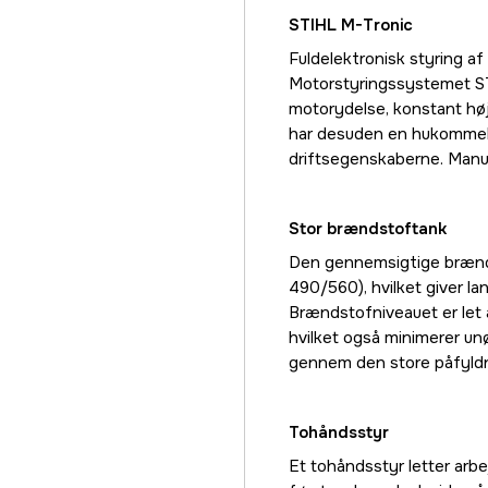
STIHL M-Tronic
Fuldelektronisk styring 
Motorstyringssystemet STI
motorydelse, konstant hø
har desuden en hukommels
driftsegenskaberne. Manue
Stor brændstoftank
Den gennemsigtige brænds
490/560), hvilket giver l
Brændstofniveauet er let 
hvilket også minimerer un
gennem den store påfyld
Tohåndsstyr
Et tohåndsstyr letter arb