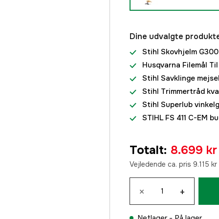
Dine udvalgte produkt
Stihl Skovhjelm G30
Husqvarna Filemål Til
Stihl Savklinge mejse
Stihl Trimmertråd kvad
Stihl Superlub vinkel
STIHL FS 411 C-EM bu
Totalt
:
8.699 kr
Vejledende ca. pris 9.115 kr
×
+
Netlager -
På lager