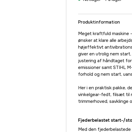
Produktinformation
Meget kraftfuld maskine – 
ønsker at klare alle arbe
højeffektivt antivibratio
giver en utrolig nem star
justering af håndtaget f
emissioner samt STIHL M-T
forhold og nem start, uan
Her i en praktisk pakke, d
vinkelgear-fedt, filsæt ti
trimmerhoved, savklinge o
Fjederbelastet start-/st
Med den fjederbelastede 