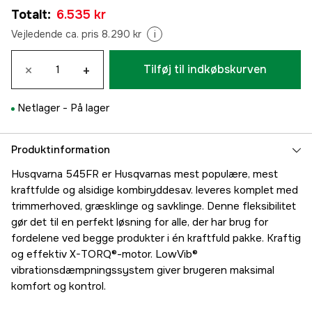
Totalt
:
6.535 kr
Vejledende ca. pris 8.290 kr
i
×
+
Tilføj til indkøbskurven
Netlager -
På lager
Produktinformation
Husqvarna 545FR er Husqvarnas mest populære, mest
kraftfulde og alsidige kombiryddesav. leveres komplet med
trimmerhoved, græsklinge og savklinge. Denne fleksibilitet
gør det til en perfekt løsning for alle, der har brug for
fordelene ved begge produkter i én kraftfuld pakke. Kraftig
og effektiv X-TORQ®-motor. LowVib®
vibrationsdæmpningssystem giver brugeren maksimal
komfort og kontrol.