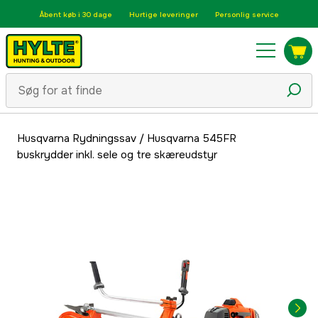
Åbent køb i 30 dage
Hurtige leveringer
Personlig service
Husqvarna Rydningssav
/
Husqvarna 545FR
buskrydder inkl. sele og tre skæreudstyr