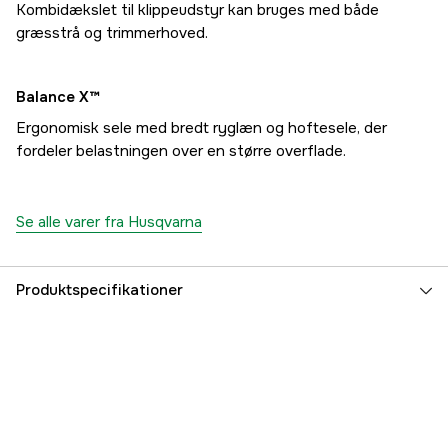
Kombidækslet til klippeudstyr kan bruges med både
græsstrå og trimmerhoved.
Balance X™
Ergonomisk sele med bredt ryglæn og hoftesele, der
fordeler belastningen over en større overflade.
Se alle varer fra Husqvarna
Produktspecifikationer
Center hul
25 mm
Cylindervolumen
45.7 cm³
Drivkilde
Benzin 2-takt