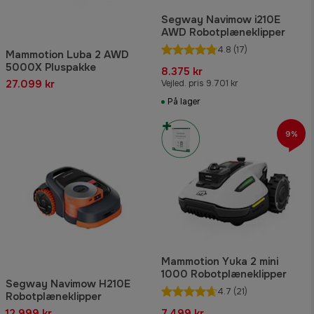
Segway Navimow i210E
AWD Robotplæneklipper
4.8
(17)
Mammotion Luba 2 AWD
5000X Pluspakke
8.375 kr
27.099 kr
Vejled. pris 9.701 kr
På lager
9%
Mammotion Yuka 2 mini
1000 Robotplæneklipper
Segway Navimow H210E
4.7
(21)
Robotplæneklipper
12.999 kr
7.499 kr