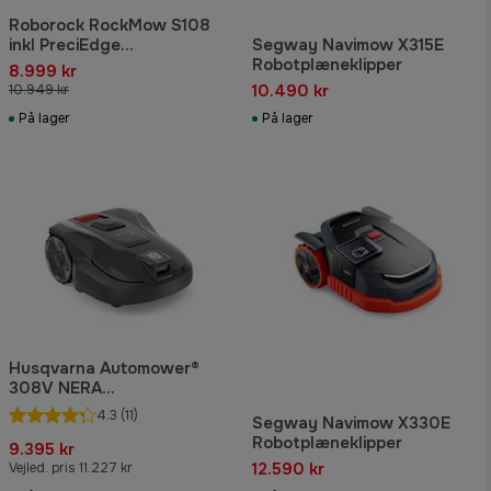
Roborock RockMow S108
inkl PreciEdge
Segway Navimow X315E
Robotplæneklipper
Robotplæneklipper
8.999 kr
10.490 kr
10.949 kr
På lager
På lager
Husqvarna Automower®
308V NERA
Robotplæneklipper
4.3
(11)
Segway Navimow X330E
Robotplæneklipper
9.395 kr
12.590 kr
Vejled. pris 11.227 kr