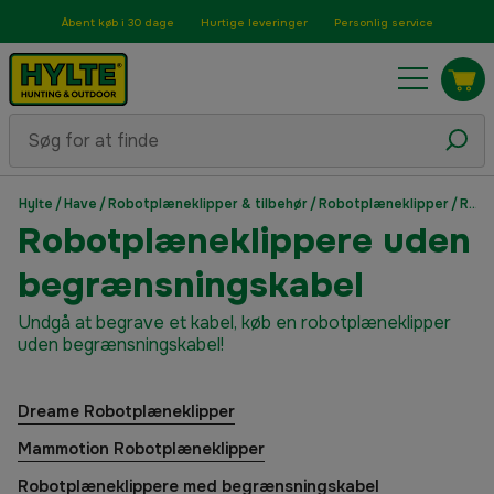
Åbent køb i 30 dage
Hurtige leveringer
Personlig service
Hylte
/
Have
/
Robotplæneklipper & tilbehør
/
Robotplæneklipper
/
Robotplæneklippere uden begrænsningskabel
Robotplæneklippere uden
begrænsningskabel
Undgå at begrave et kabel, køb en robotplæneklipper
uden begrænsningskabel!
Dreame Robotplæneklipper
Mammotion Robotplæneklipper
Robotplæneklippere med begrænsningskabel