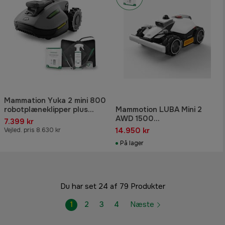
Mammation Yuka 2 mini 800
robotplæneklipper plus
Mammotion LUBA Mini 2
pakke
AWD 1500
7.399 kr
Robotplæneklipper
14.950 kr
Vejled. pris 8.630 kr
På lager
Du har set 24 af 79 Produkter
1
2
3
4
Næste