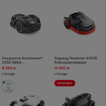
Husqvarna Automower®
Segway Navimow X350E
305E NERA
Robotplæneklipper
Robotplæneklipper
8.299 kr
13.950 kr
På lager
På lager
Kampagne