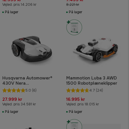
Vejled. pris 14.206 kr
8.221 kr
På lager
På lager
Husqvarna Automower®
Mammotion Luba 3 AWD
430V Nera
1500 Robotplæneklipper
Robotplæneklipper
5.0
(6)
4.7
(24)
27.999 kr
16.995 kr
Vejled. pris 34.581 kr
Vejled. pris 18.015 kr
På lager
På lager