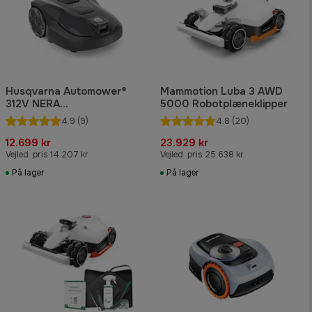
Husqvarna Automower®
Mammotion Luba 3 AWD
312V NERA
5000 Robotplæneklipper
Robotplæneklipper
4.9
(9)
4.8
(20)
12.699 kr
23.929 kr
Vejled. pris 14.207 kr
Vejled. pris 25.638 kr
På lager
På lager