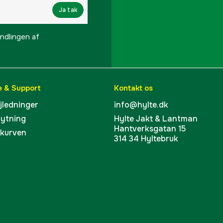
Ja tak
Elektronisk klippehøjd
lingen af ​​
Flydende knivdisk
Beskyttelsesklasse
e & Support
Kontakt os
Klippebredde
ejledninger
info@hylte.dk
bytning
Hylte Jakt & Lantman
Klippehøjde max
Hantverksgatan 15
skurven
314 34 Hyltebruk
Klippehøjde min
Støjniveau
Løft sensor
Maks. klippeareal 24 t