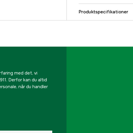
Produktspecifikationer
Maksimalt skæreareal
Maksimal hældning ind
App support
Skylbar
rfaring med det, vi
911. Derfor kan du altid
personale, når du handler
Batterikapacitet
Begrænsning
Belysning
Drivhjul