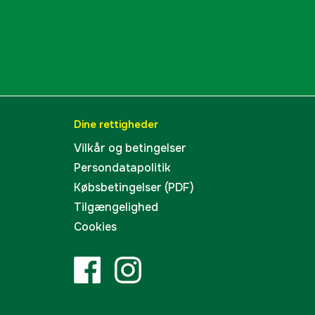
ejustering
no
no
IP66
Dine rettigheder
18 cm
Vilkår og betingelser
Persondatapolitik
60 mm
Købsbetingelser (PDF)
Tilgængelighed
20 mm
Cookies
58 dB(A)
yes
imer
1500 m²