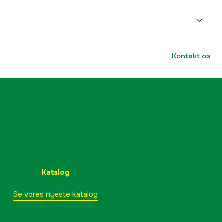
1000 m²
Kontakt os
en for arbejdsområdet
45 %
Navimow
yes
5.1 Ah
Uden begrænsningskabel som standard
Katalog
Se vores nyeste katalog
no
AWD