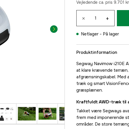
Vejledende ca. pris 9.701 kr
×
+
Netlager -
På lager
Produktinformation
Segway Navimow i210E AW
at klare krævende terræn,
afgrænsningskabel. Med a
træk og smart VisionFence
græsplænen.
Kraftfuldt AWD-træk til 
Takket være Segways av
frem med imponerende stab
områder. De store terræng