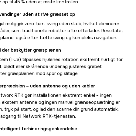
 op til 45 % uden at miste kontrollen.
endinger uden at rive græsset op
l muliggør zero-turn-sving uden slæb, hvilket eliminerer
der, som traditionelle robotter ofte efterlader. Resultatet
splæne, også efter tætte sving og kompleks navigation.
gi der beskytter græsplænen
em (TCS) tilpasses hjulenes rotation ekstremt hurtigt for
t, blødt eller skrånende underlag justeres grebet
tter græsplænen mod spor og slitage.
terpræcision – uden antenne og uden kabler
twork RTK gør installationen ekstremt enkel – ingen
n ekstern antenne og ingen manuel grænseopsætning er
, tryk på start, og lad den scanne din grund automatisk.
is adgang til Network RTK-tjenesten.
ntelligent forhindringsgenkendelse