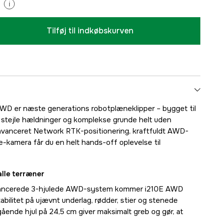
i
Tilføj til indkøbskurven
D er næste generations robotplæneklipper – bygget til
 stejle hældninger og komplekse grunde helt uden
vanceret Network RTK-positionering, kraftfuldt AWD-
-kamera får du en helt hands-off oplevelse til
alle terræner
ancerede 3-hjulede AWD-system kommer i210E AWD
ilitet på ujævnt underlag, rødder, stier og stenede
ående hjul på 24,5 cm giver maksimalt greb og gør, at