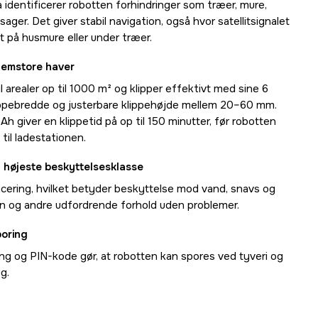
identificerer robotten forhindringer som træer, mure,
ager. Det giver stabil navigation, også hvor satellitsignalet
t på husmure eller under træer.
lemstore haver
 arealer op til 1000 m² og klipper effektivt med sine 6
lippebredde og justerbare klippehøjde mellem 20–60 mm.
 Ah giver en klippetid på op til 150 minutter, før robotten
til ladestationen.
d højeste beskyttelsesklasse
icering, hvilket betyder beskyttelse mod vand, snavs og
gn og andre udfordrende forhold uden problemer.
poring
ng og PIN-kode gør, at robotten kan spores ved tyveri og
g.