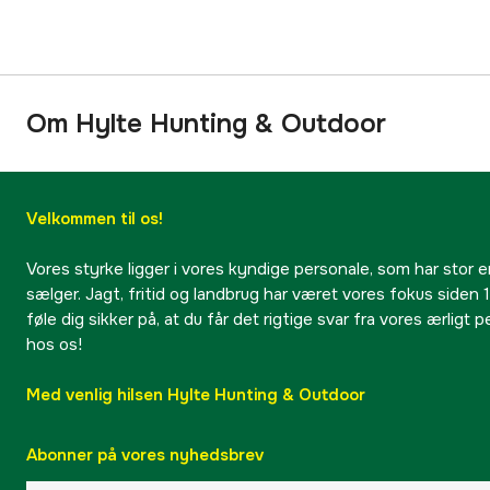
Om Hylte Hunting & Outdoor
Velkommen til os!
Vores styrke ligger i vores kyndige personale, som har stor e
sælger. Jagt, fritid og landbrug har været vores fokus siden 1
føle dig sikker på, at du får det rigtige svar fra vores ærligt 
hos os!
Med venlig hilsen Hylte Hunting & Outdoor
Abonner på vores nyhedsbrev