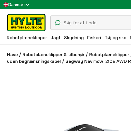
Danmark
Sverige
Suomi
Robotplæneklipper
Jagt
Skydning
Fiskeri
Tøj og sko
Norge
Deutschland
Have
/
Robotplæneklipper & tilbehør
/
Robotplæneklipper
uden begrænsningskabel
/
Segway Navimow i210E AWD R