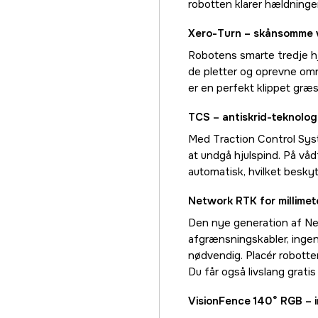
robotten klarer hældninger
Xero-Turn – skånsomme v
Robotens smarte tredje hju
de pletter og oprevne områ
er en perfekt klippet græ
TCS – antiskrid-teknolo
Med Traction Control Syst
at undgå hjulspind. På våd
automatisk, hvilket besky
Network RTK for millime
Den nye generation af Ne
afgrænsningskabler, inge
nødvendig. Placér robotten
Du får også livslang grat
VisionFence 140° RGB – i