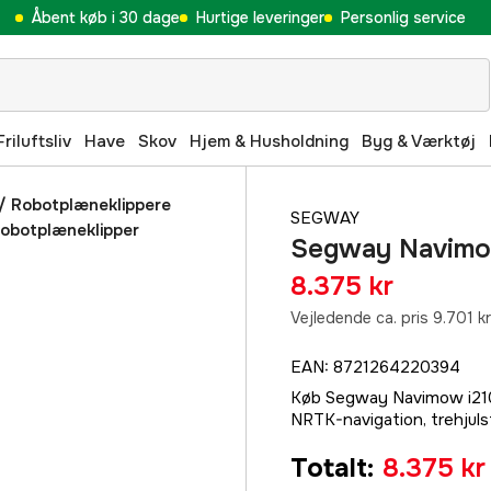
Åbent køb i 30 dage
Hurtige leveringer
Personlig service
Friluftsliv
Have
Skov
Hjem & Husholdning
Byg & Værktøj
/
Robotplæneklippere
SEGWAY
obotplæneklipper
Segway Navimo
8.375 kr
Vejledende ca. pris 9.701 kr
EAN
:
8721264220394
Køb Segway Navimow i210E 
NRTK-navigation, trehjuls
Totalt
:
8.375 kr