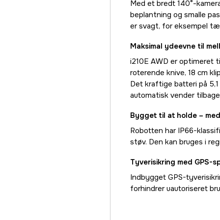
Med et bredt 140°-kamera 
beplantning og smalle pass
er svagt, for eksempel tæ
Maksimal ydeevne til mel
i210E AWD er optimeret til
roterende knive, 18 cm k
Det kraftige batteri på 5,1
automatisk vender tilbage 
Bygget til at holde – me
Robotten har IP66-klassif
støv. Den kan bruges i re
Tyverisikring med GPS-s
Indbygget GPS-tyverisikri
forhindrer uautoriseret bru