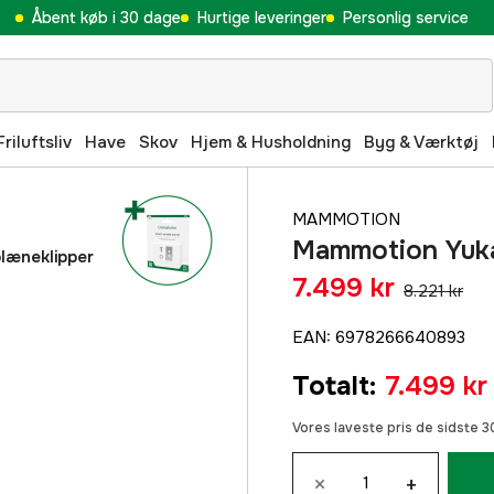
Åbent køb i 30 dage
Hurtige leveringer
Personlig service
Friluftsliv
Have
Skov
Hjem & Husholdning
Byg & Værktøj
MAMMOTION
Mammotion Yuka
læneklipper
7.499 kr
8.221 kr
EAN
:
6978266640893
Totalt
:
7.499 kr
Vores laveste pris de sidste 
×
+