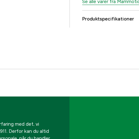
Se alle varer fra Mammoti
Produktspecifikationer
Maksimalt skæreareal
Maksimal hældning ind
App support
Skylbar
Batterikapacitet
Begrænsning
rfaring med det, vi
Drivhjul
911. Derfor kan du altid
personale, når du handler