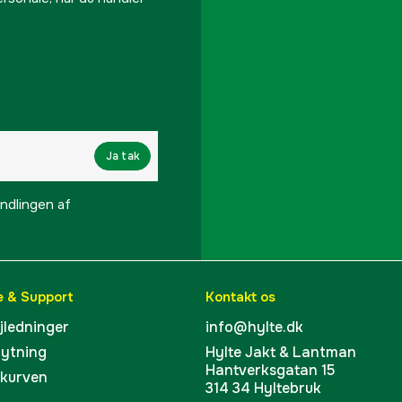
Ekstra knive medfølge
Beskyttelsesklasse
Klippebredde
Klippehøjde max
Ja tak
Klippehøjde min
lingen af ​​
Multi-zonehåntering: O
Navigationssystem
e & Support
Kontakt os
ejledninger
info@hylte.dk
Navigations system
bytning
Hylte Jakt & Lantman
Hantverksgatan 15
Smartphone forbindel
skurven
314 34 Hyltebruk