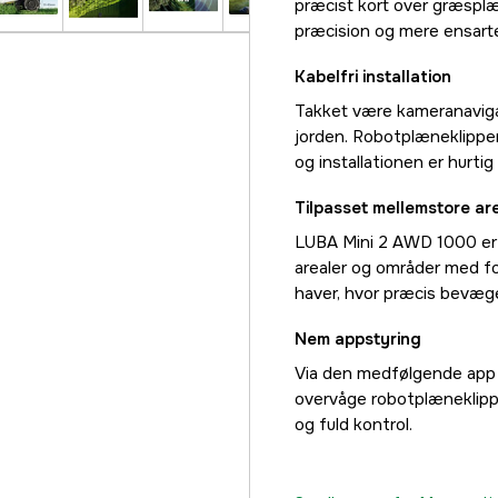
præcist kort over græsplæn
præcision og mere ensart
Kabelfri installation
Takket være kameranaviga
jorden. Robotplæneklipper
og installationen er hurtig
Tilpasset mellemstore ar
LUBA Mini 2 AWD 1000 er u
arealer og områder med for
haver, hvor præcis bevægel
Nem appstyring
Via den medfølgende app ka
overvåge robotplæneklipper
og fuld kontrol.