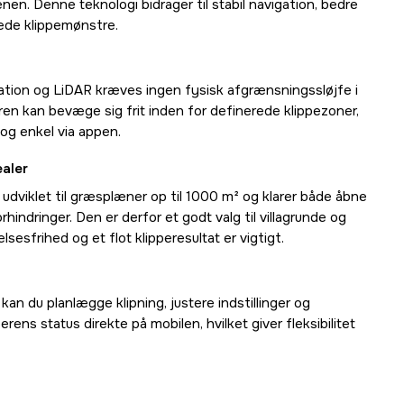
en. Denne teknologi bidrager til stabil navigation, bedre
ede klippemønstre.
tion og LiDAR kræves ingen fysisk afgrænsningssløjfe i
en kan bevæge sig frit inden for definerede klippezoner,
 og enkel via appen.
ealer
dviklet til græsplæner op til 1000 m² og klarer både åbne
hindringer. Den er derfor et godt valg til villagrunde og
sesfrihed og et flot klipperesultat er vigtigt.
n du planlægge klipning, justere indstillinger og
ens status direkte på mobilen, hvilket giver fleksibilitet