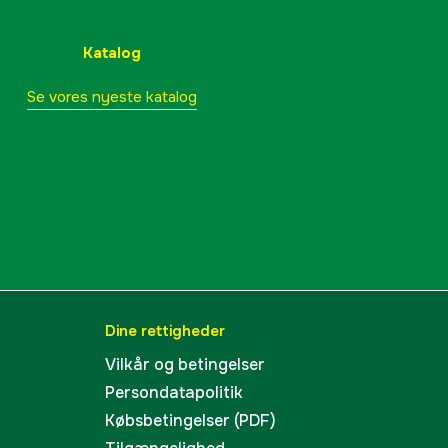
r
6 stk.
Katalog
IPX-6
Se vores nyeste katalog
19 cm
60 mm
20 mm
p til
10 Zoner
LiDAR & Kamera
Dine rettigheder
Vilkår og betingelser
LiDAR, Vision AI
Persondatapolitik
se
Bluetooth, WI-FI
Købsbetingelser (PDF)