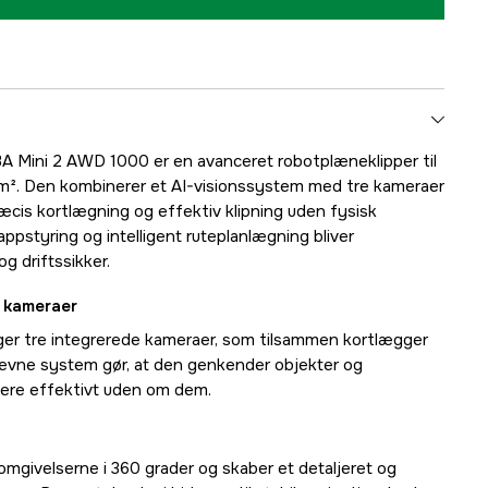
 Mini 2 AWD 1000 er en avanceret robotplæneklipper til
0 m². Den kombinerer et AI-visionssystem med tre kameraer
ræcis kortlægning og effektiv klipning uden fysisk
ppstyring og intelligent ruteplanlægning bliver
 driftssikker.
e kameraer
er tre integrerede kameraer, som tilsammen kortlægger
revne system gør, at den genkender objekter og
gere effektivt uden om dem.
givelserne i 360 grader og skaber et detaljeret og