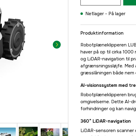
Netlager -
På lager
Produktinformation
Robotplæneklipperen LUBA
haver på op til cirka 100
og LiDAR-navigation til p
afgrænsningssløjfe. Med a
græsslåningen både nem og
AI-visionssystem med tr
Robotplæneklipperen brug
omgivelserne. Dette AI-d
forhindringer og kan navi
360° LiDAR-navigation
LiDAR-sensoren scanner om