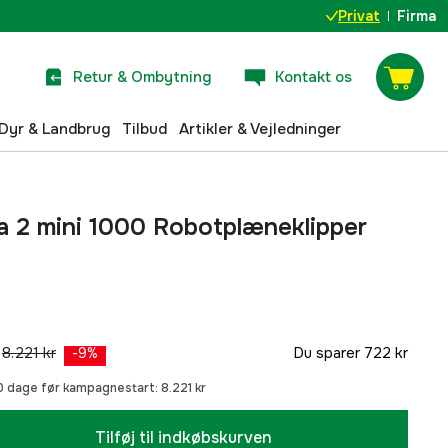
Privat
Firma
Retur & Ombytning
Kontakt os
Dyr & Landbrug
Tilbud
Artikler & Vejledninger
 2 mini 1000 Robotplæneklipper
8.221 kr
Du sparer
722 kr
-
9
%
30 dage før kampagnestart:
8.221 kr
Tilføj til indkøbskurven