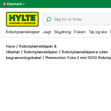
Danmark
Sverige
Suomi
Robotplæneklipper
Jagt
Skydning
Fiskeri
Tøj og sko
Norge
Deutschland
Have
/
Robotplæneklipper &
tilbehør
/
Robotplæneklipper
/
Robotplæneklippere uden
begrænsningskabel
/
Mammotion Yuka 2 mini 1000 Robotp