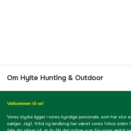
Om Hylte Hunting & Outdoor
Velkommen til os!
Vores styrke ligger i vores kyndige personale, som har stor e
sælger. Jagt, fritid og landbrug har været vores fokus siden 1
føle dig sikker på, at du får det rigtige svar fra vores ærligt 