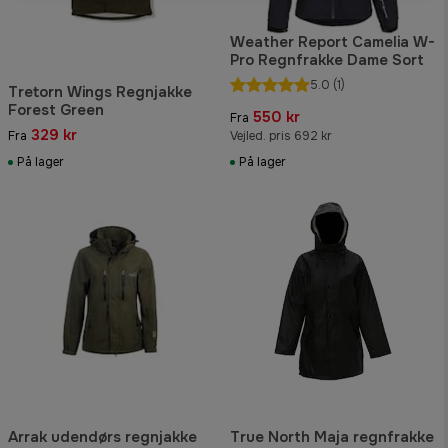
Weather Report Camelia W-
Pro Regnfrakke Dame Sort
5.0
(1)
Tretorn Wings Regnjakke
Forest Green
550 kr
Fra
329 kr
Fra
Vejled. pris 692 kr
På lager
På lager
Arrak udendørs regnjakke
True North Maja regnfrakke