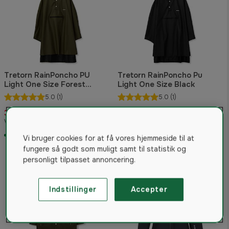
Tretorn RainPoncho PU
Tretorn RainPoncho Pu
Light One Size Forest
Light One Size Black
Green
5.0
(1)
5.0
(1)
338 kr
338 kr
Vejled. pris 397 kr
Vejled. pris 397 kr
På lager
På lager
Vi bruger cookies for at få vores hjemmeside til at
fungere så godt som muligt samt til statistik og
personligt tilpasset annoncering.
Indstillinger
Accepter