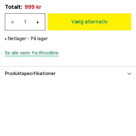
34
Totalt
:
999 kr
999 kr
36
×
+
999 kr
Vælg alternativ
38
Midlertidigt udsolgt
999 kr
Netlager -
På lager
40
999 kr
Se alle varer fra Woodline
42
999 kr
44
Produktspecifikationer
Midlertidigt udsolgt
999 kr
46
Farvetone
Grøn
999 kr
Dame/herre
Dame
Referencenummer
3000018463
Producentens varenummer
7333080055466