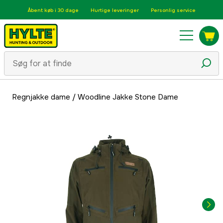
Åbent køb i 30 dage
Hurtige leveringer
Personlig service
Regnjakke dame
/
Woodline Jakke Stone Dame