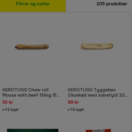
Filtrer og sorter
205
produkter
KEROTUGG Chew roll
KEROTUGG Tyggeben
Moose with beef filling 15
Oksekød med svinefyld 20
cm
cm
55 kr
69 kr
På lager
På lager