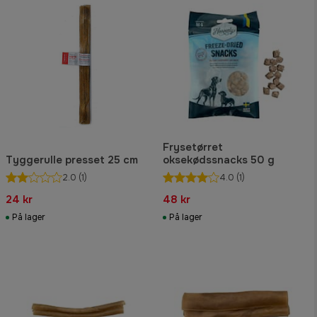
Frysetørret
Tyggerulle presset 25 cm
oksekødssnacks 50 g
2.0
(1)
4.0
(1)
24 kr
48 kr
På lager
På lager