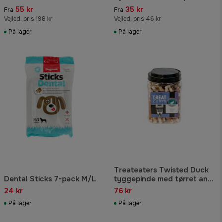
55 kr
35 kr
Fra
Fra
Vejled. pris 198 kr
Vejled. pris 46 kr
På lager
På lager
Treateaters Twisted Duck
Dental Sticks 7-pack M/L
tyggepinde med tørret and
400 gram
24 kr
76 kr
På lager
På lager