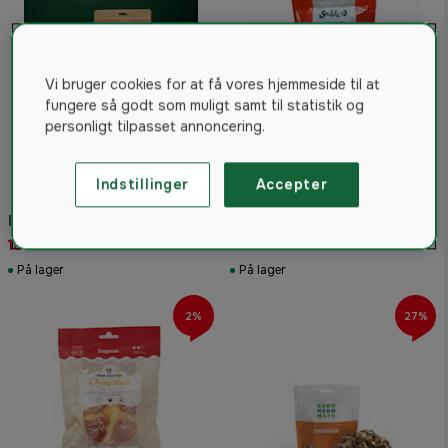
Vi bruger cookies for at få vores hjemmeside til at
fungere så godt som muligt samt til statistik og
personligt tilpasset annoncering.
Indstillinger
Accepter
Småland Kylling Råhud Mix
Njord Pet Oksechips 5-pak
Lille 400g
166 kr
38 kr
På lager
På lager
2%
27%