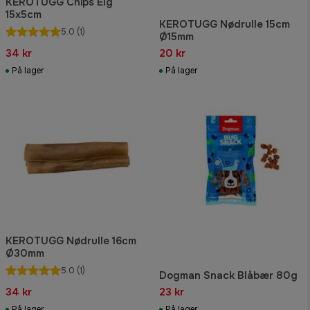
KEROTUGG Chips Elg
15x5cm
KEROTUGG Nødrulle 15cm
5.0
(1)
Ø15mm
34 kr
20 kr
På lager
På lager
KEROTUGG Nødrulle 16cm
Ø30mm
5.0
(1)
Dogman Snack Blåbær 80g
34 kr
23 kr
På lager
På lager