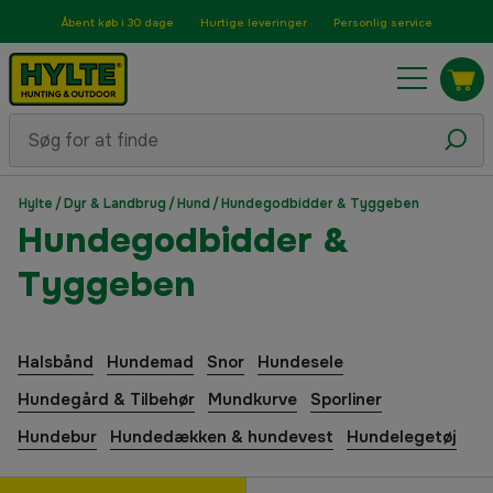
Åbent køb i 30 dage
Hurtige leveringer
Personlig service
Hylte
/
Dyr & Landbrug
/
Hund
/
Hundegodbidder & Tyggeben
Hundegodbidder &
Tyggeben
Halsbånd
Hundemad
Snor
Hundesele
Hundegård & Tilbehør
Mundkurve
Sporliner
Hundebur
Hundedækken & hundevest
Hundelegetøj