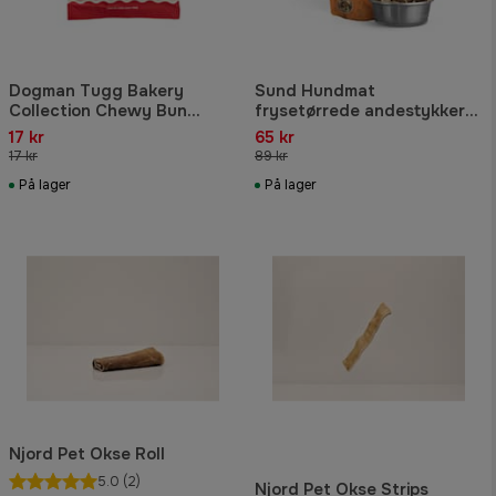
Dogman Tugg Bakery
Sund Hundmat
Collection Chewy Bun
frysetørrede andestykker
Chicken M 10cm
60g
17 kr
65 kr
17 kr
89 kr
På lager
På lager
Njord Pet Okse Roll
5.0
(2)
Njord Pet Okse Strips