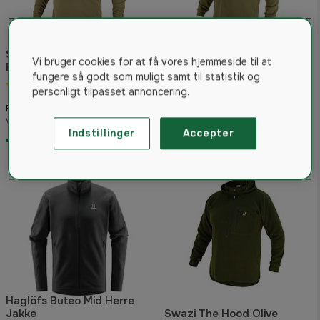
Swazi Micro Shirt Tussock
Vi bruger cookies for at få vores hjemmeside til at
Fleece
Swazi The Hood Tussock
fungere så godt som muligt samt til statistik og
Green
5.0
(1)
personligt tilpasset annoncering.
4.9
(9)
500 kr
Fra
499 kr
Vejled. pris 527 kr
Fra
Indstillinger
Accepter
På lager
På lager
Haglöfs Buteo Mid Herre
Jakke
Swazi The Hood Olive