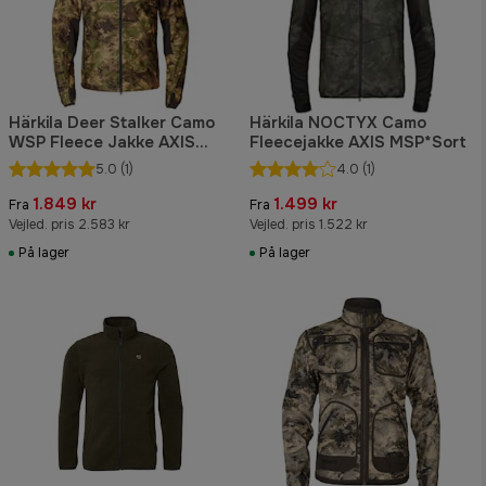
Härkila Deer Stalker Camo
Härkila NOCTYX Camo
WSP Fleece Jakke AXIS
Fleecejakke AXIS MSP*Sort
MSP®Forest
5.0
(1)
4.0
(1)
1.849 kr
1.499 kr
Fra
Fra
Vejled. pris 2.583 kr
Vejled. pris 1.522 kr
På lager
På lager