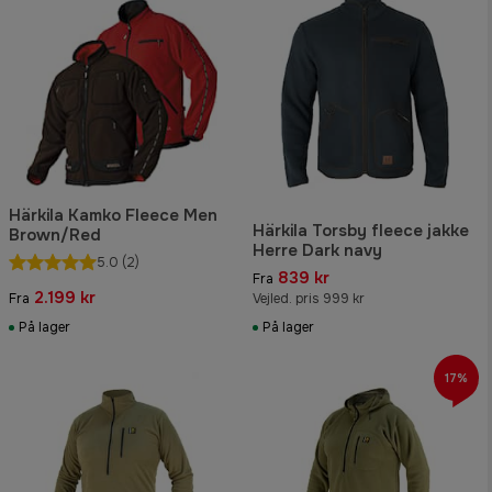
Härkila Kamko Fleece Men
Härkila Torsby fleece jakke
Brown/Red
Herre Dark navy
5.0
(2)
839 kr
Fra
2.199 kr
Fra
Vejled. pris 999 kr
På lager
På lager
17%