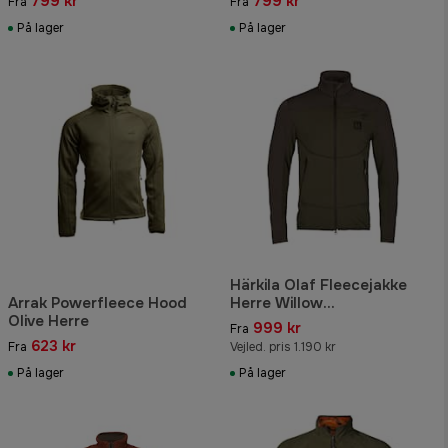
799 kr
799 kr
Fra
Fra
På lager
På lager
Härkila Olaf Fleecejakke
Arrak Powerfleece Hood
Herre Willow
Olive Herre
Green/Shadow Grey
999 kr
Fra
623 kr
Fra
Vejled. pris 1.190 kr
På lager
På lager