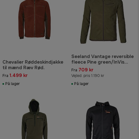
Seeland Vantage reversible
Chevalier Røddeskindjakke
fleece Pine green/InVis
til mænd Ræv Rød.
orange blaze
709 kr
Fra
1.499 kr
Fra
Vejled. pris 1.190 kr
På lager
På lager