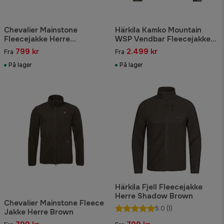
Chevalier Mainstone
Härkila Kamko Mountain
Fleecejakke Herre
WSP Vendbar Fleecejakke
Mørkegrøn
Herre AXIS
799 kr
2.499 kr
Fra
Fra
MSP®Mountain/Shadow
På lager
brown
På lager
Härkila Fjell Fleecejakke
Herre Shadow Brown
Chevalier Mainstone Fleece
5.0
(1)
Jakke Herre Brown