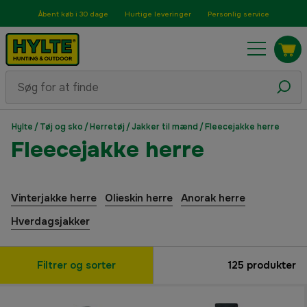
Åbent køb i 30 dage
Hurtige leveringer
Personlig service
Hylte
/
Tøj og sko
/
Herretøj
/
Jakker til mænd
/
Fleecejakke herre
Fleecejakke herre
Vinterjakke herre
Olieskin herre
Anorak herre
Hverdagsjakker
Filtrer og sorter
125
produkter