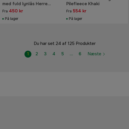
med fuld lynlås Herre
Pilefleece Khaki
Forest Green
450 kr
554 kr
Fra
Fra
På lager
På lager
Du har set 24 af 125 Produkter
1
2
3
4
5
…
6
Næste