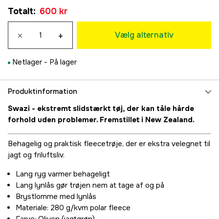
XS
Totalt
:
600 kr
600 kr
S
×
+
600 kr
Vælg alternativ
M
600 kr
Netlager -
På lager
L
600 kr
XL
Produktinformation
600 kr
Swazi - ekstremt slidstærkt tøj, der kan tåle hårde
2XL
forhold uden problemer. Fremstillet i New Zealand.
600 kr
3XL
Behagelig og praktisk fleecetrøje, der er ekstra velegnet til
600 kr
jagt og friluftsliv.
Lang ryg varmer behageligt
Lang lynlås gør trøjen nem at tage af og på
Brystlomme med lynlås
Materiale: 280 g/kvm polar fleece
Farve: Oliven (jagtgrøn)