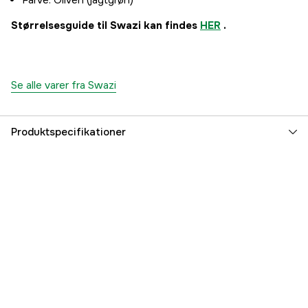
Størrelsesguide til Swazi kan findes
HER
.
Se alle varer fra Swazi
Produktspecifikationer
Farvetone
Grøn
Dame/herre
Herre
Referencenummer
3000105986
Producentens varenummer
MHDV-OLI-XS
EAN
9420022357851