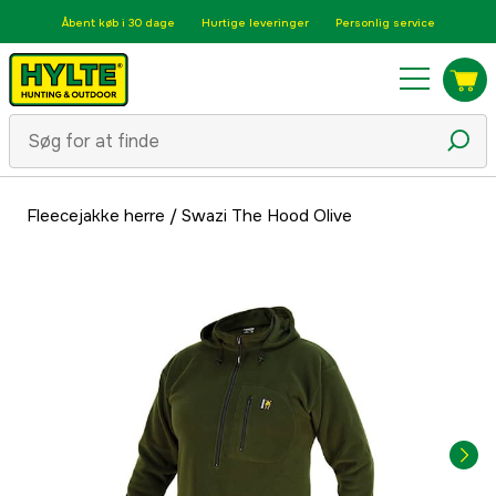
Åbent køb i 30 dage
Hurtige leveringer
Personlig service
Fleecejakke herre
/
Swazi The Hood Olive