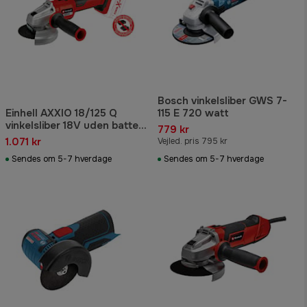
Bosch vinkelsliber GWS 7-
Einhell AXXIO 18/125 Q
115 E 720 watt
vinkelsliber 18V uden batteri
779 kr
og lader Ø125 mm
1.071 kr
Vejled. pris 795 kr
Sendes om 5-7 hverdage
Sendes om 5-7 hverdage