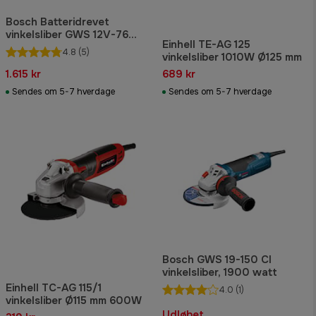
Bosch Batteridrevet
vinkelsliber GWS 12V-76
Einhell TE-AG 125
Professional Solo i L-BOXX
4.8
(5)
vinkelsliber 1010W Ø125 mm
1.615 kr
689 kr
Sendes om 5-7 hverdage
Sendes om 5-7 hverdage
Bosch GWS 19-150 CI
vinkelsliber, 1900 watt
Einhell TC-AG 115/1
4.0
(1)
vinkelsliber Ø115 mm 600W
Udløbet