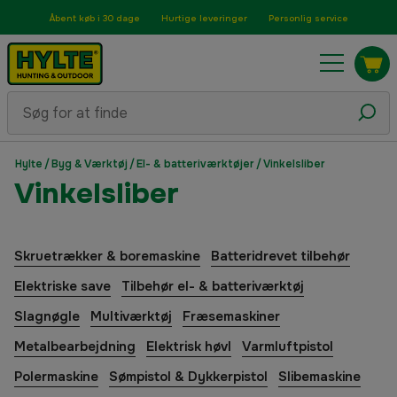
Åbent køb i 30 dage
Hurtige leveringer
Personlig service
Hylte
/
Byg & Værktøj
/
El- & batteriværktøjer
/
Vinkelsliber
Vinkelsliber
Skruetrækker & boremaskine
Batteridrevet tilbehør
Elektriske save
Tilbehør el- & batteriværktøj
Slagnøgle
Multiværktøj
Fræsemaskiner
Metalbearbejdning
Elektrisk høvl
Varmluftpistol
Polermaskine
Sømpistol & Dykkerpistol
Slibemaskine