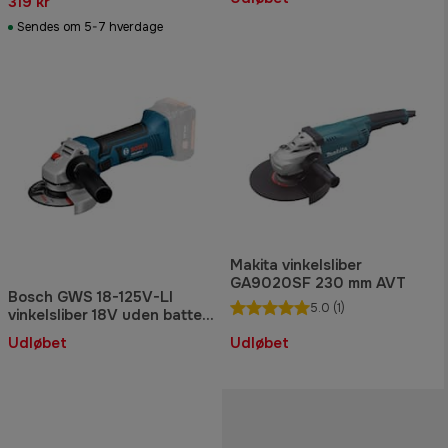
319 kr
Sendes om 5-7 hverdage
Makita vinkelsliber
GA9020SF 230 mm AVT
Bosch GWS 18-125V-LI
5.0
(1)
vinkelsliber 18V uden batteri
og lader L-Boxx
Udløbet
Udløbet