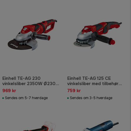
Einhell TE-AG 230
Einhell TE-AG 125 CE
vinkelsliber 2350W Ø230
vinkelsliber med tilbehør
mm
1100W Ø125 mm
969 kr
759 kr
Sendes om 5-7 hverdage
Sendes om 3-5 hverdage