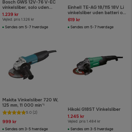
Bosch GWS 12V-76 V-EC
vinkelsliber, solo uden
Einhell TE-AG 18/115 18V Li
batteri
vinkelsliber uden batteri og
1.239 kr
lader Ø115 mm
619 kr
Vejled. pris 1.326 kr
Sendes om 5-7 hverdage
Sendes om 5-7 hverdage
Makita Vinkelsliber 720 W,
125 mm, 11 000 min⁻¹
Hikoki G18ST Vinkelsliber
5.0
(2)
1.245 kr
999 kr
Vejled. pris 1.484 kr
Sendes om 3-5 hverdage
Sendes om 3-5 hverdage