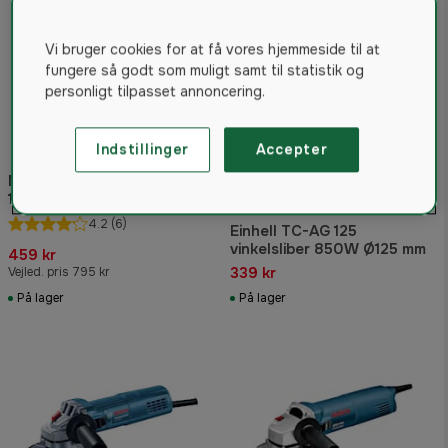
Vi bruger cookies for at få vores hjemmeside til at
fungere så godt som muligt samt til statistik og
personligt tilpasset annoncering.
Indstillinger
Accepter
Metabo vinkelsliber W 750-
125
4.2
(6)
Einhell TC-AG 125
vinkelsliber 850W Ø125 mm
459 kr
339 kr
Vejled. pris 795 kr
På lager
På lager