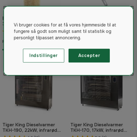
Danfoss Brænderdyse
Winnerwell® Nomad 1G M-
3,50GAL 60S OD, 030F6142
sized Cook Camping Stove
Vi bruger cookies for at få vores hjemmeside til at
fungere så godt som muligt samt til statistik og
5.0
(3)
5.0
(1)
personligt tilpasset annoncering.
138 kr
2.737 kr
Fra
På lager
På lager
Indstillinger
Accepter
Tiger King Dieselvarmer
Tiger King Dieselvarmer
TKH-190, 22kW, infrarød
TKH-170, 17kW, infrarød
varmelegeme
varmelegeme