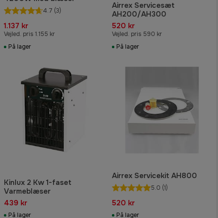
Airrex Servicesæt
4.7
(3)
AH200/AH300
1.137 kr
520 kr
Vejled. pris 1.155 kr
Vejled. pris 590 kr
På lager
På lager
Airrex Servicekit AH800
Kinlux 2 Kw 1-faset
5.0
(1)
Varmeblæser
439 kr
520 kr
På lager
På lager