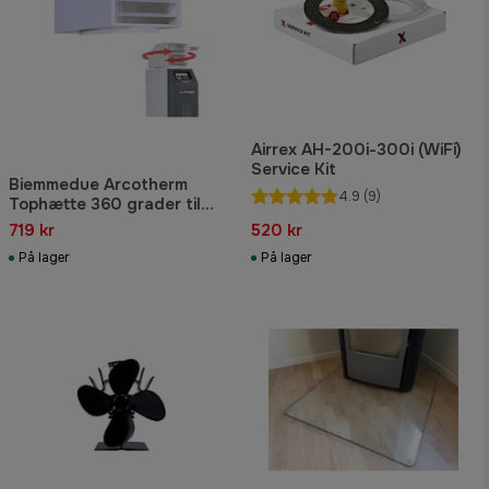
Airrex AH-200i-300i (WiFi)
Service Kit
Biemmedue Arcotherm
4.9
(9)
Tophætte 360 grader til
Confort 70
719 kr
520 kr
På lager
På lager