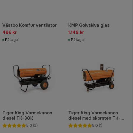
Västbo Komfur ventilator
KMP Golvskiva glas
496 kr
1.149 kr
På lager
På lager
Tiger King Varmekanon
Tiger King Varmekanon
diesel TK-30K
diesel med skorsten TK-
240ID
5.0
(2)
5.0
(1)