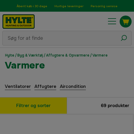
Åbent køb i 30 dage
Hurtige leveringer
Personlig service
Hylte
/
Byg & Værktøj
/
Affugtere & Opvarmere
/
Varmere
Varmere
Ventilatorer
Affugtere
Aircondition
Filtrer og sorter
69
produkter