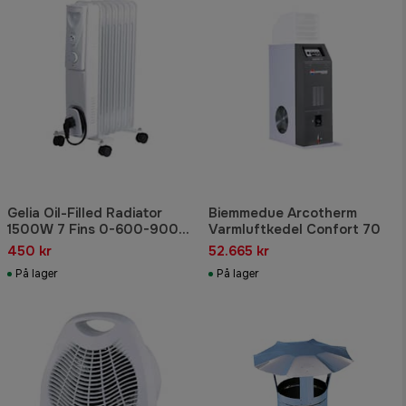
Gelia Oil-Filled Radiator
Biemmedue Arcotherm
1500W 7 Fins 0-600-900-
Varmluftkedel Confort 70
1500W With Wheels
450 kr
52.665 kr
På lager
På lager