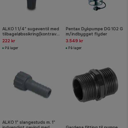
ALKO 1 1/4" sugeventil med
Pentax Dykpumpe DG 102 G
tilbageløbssikring(kontrave
m/indbygget flyder
ntil)
222 kr
3.549 kr
På lager
På lager
ALKO 1" slangestuds m. 1"
indvendigt gevind med
Gardena fitting til pumpe