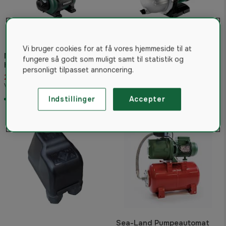
Vi bruger cookies for at få vores hjemmeside til at
Metabo HWW 4500/25 Inox
fungere så godt som muligt samt til statistik og
husholdningsvandværk
personligt tilpasset annoncering.
Metabo jetpumpe P 4000 G
2.199 kr
1.050 kr
Vejled. pris 2.254 kr
Indstillinger
Accepter
På lager
På lager
Sea-Land Pumpeautomat