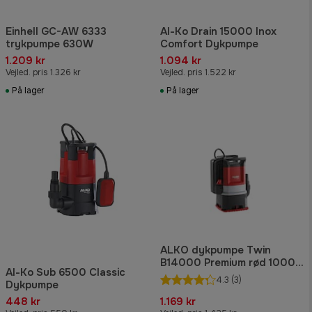
Einhell GC-AW 6333
Al-Ko Drain 15000 Inox
trykpumpe 630W
Comfort Dykpumpe
1.209 kr
1.094 kr
Vejled. pris 1.326 kr
Vejled. pris 1.522 kr
På lager
På lager
ALKO dykpumpe Twin
B14000 Premium rød 1000
Al-Ko Sub 6500 Classic
W
4.3
(3)
Dykpumpe
448 kr
1.169 kr