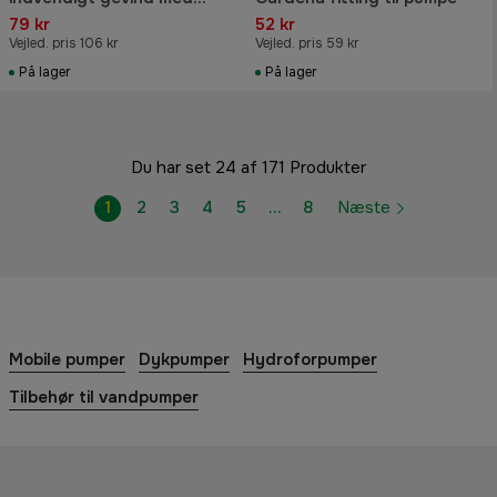
forskruning
79 kr
52 kr
Vejled. pris 106 kr
Vejled. pris 59 kr
På lager
På lager
Du har set 24 af 171 Produkter
1
2
3
4
5
…
8
Næste
Mobile pumper
Dykpumper
Hydroforpumper
Tilbehør til vandpumper