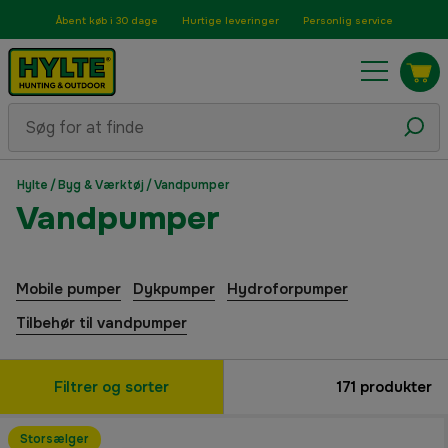
Åbent køb i 30 dage
Hurtige leveringer
Personlig service
Hylte
/
Byg & Værktøj
/
Vandpumper
Vandpumper
Mobile pumper
Dykpumper
Hydroforpumper
Tilbehør til vandpumper
Filtrer og sorter
171
produkter
Storsælger