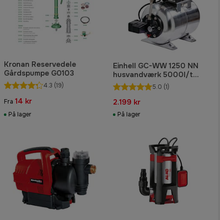
Kronan Reservedele
Einhell GC-WW 1250 NN
Gårdspumpe G0103
husvandværk 5000l/t
1200W
4.3
(19)
5.0
(1)
14 kr
2.199 kr
Fra
På lager
På lager