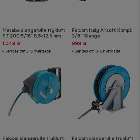
Metabo slangerulle trykluft
Faicom Italy Airsoft Kompl.
ST 200 5/16" 8,5×12,5 mm 12
3/8'' Slange
bar 30 m
1.049 kr
999 kr
Sendes om 3-5 hverdage
Sendes om 3-5 hverdage
Faicom slangerulle trykluft
Faicom slangerulle trykluft