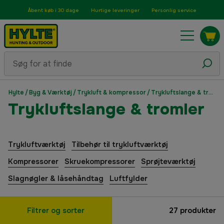
Åbent køb i 30 dage
Hurtige leveringer
Personlig service
Hylte
/
Byg & Værktøj
/
Trykluft & kompressor
/
Trykluftslange & tromler
Trykluftslange & tromler
Trykluftværktøj
Tilbehør til trykluftværktøj
Kompressorer
Skruekompressorer
Sprøjteværktøj
Slagnøgler & låsehåndtag
Luftfylder
Filtrer og sorter
27
produkter