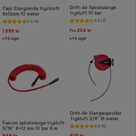
Drift-Air Spiralslange
Cejn Slangvinda tryckluft
trykluft 10 bar
8x12mm 10 meter
4.5
(2)
5.0
(4)
204 kr
1.899 kr
Fra
På lager
På lager
Drift-Air Slangeopruller
Trykluft 3/8" 15 meter
Faicom spiralslange trykluft
4.8
(5)
5/16'' 8×12 mm 10 bar 6 m
849 kr
639 kr