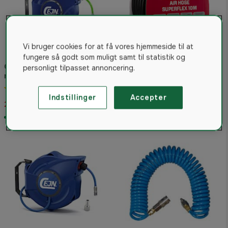
Vi bruger cookies for at få vores hjemmeside til at
fungere så godt som muligt samt til statistik og
Cejn Slangvinda tryckluft
personligt tilpasset annoncering.
med Hi-vis Slang 9.5x13.5
Senco Trykluftslange
mm 14m eSafe 320
5.0
(9)
Superflex 20 bar (-25°C)
Indstillinger
Accepter
685 kr
2.399 kr
Fra
På lager
På lager