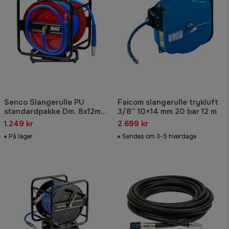
Senco Slangerulle PU
Faicom slangerulle trykluft
standardpakke Dm. 8x12mm,
3/8'' 10×14 mm 20 bar 12 m
30 meter
1.249 kr
2.699 kr
På lager
Sendes om 3-5 hverdage