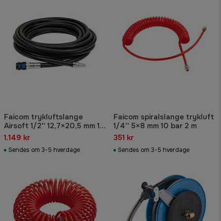
Faicom trykluftslange
Faicom spiralslange trykluft
Airsoft 1/2'' 12,7×20,5 mm 16
1/4'' 5×8 mm 10 bar 2 m
bar 25 m
1.149 kr
351 kr
Sendes om 3-5 hverdage
Sendes om 3-5 hverdage