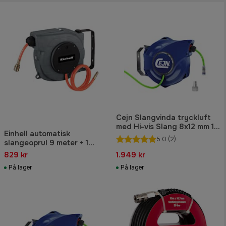
Cejn Slangvinda tryckluft
med Hi-vis Slang 8x12 mm 10
Einhell automatisk
meter eSafe 320
5.0
(2)
slangeoprul 9 meter + 1
meter tilslutningsslange
829 kr
1.949 kr
På lager
På lager