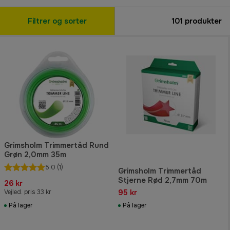
Filtrer og sorter
101
produkter
Grimsholm Trimmertåd Rund
Grøn 2,0mm 35m
5.0
(1)
Grimsholm Trimmertåd
Stjerne Rød 2,7mm 70m
26 kr
95 kr
Vejled. pris 33 kr
På lager
På lager