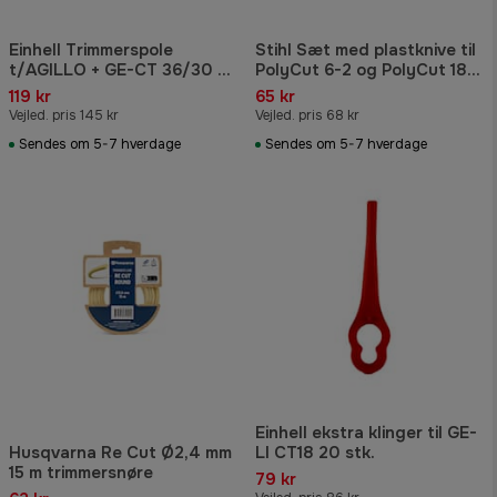
Einhell Trimmerspole
Stihl Sæt med plastknive til
t/AGILLO + GE-CT 36/30 Li
PolyCut 6-2 og PolyCut 18-
E
2
119 kr
65 kr
Vejled. pris 145 kr
Vejled. pris 68 kr
Sendes om 5-7 hverdage
Sendes om 5-7 hverdage
Einhell ekstra klinger til GE-
Husqvarna Re Cut Ø2,4 mm
LI CT18 20 stk.
15 m trimmersnøre
79 kr