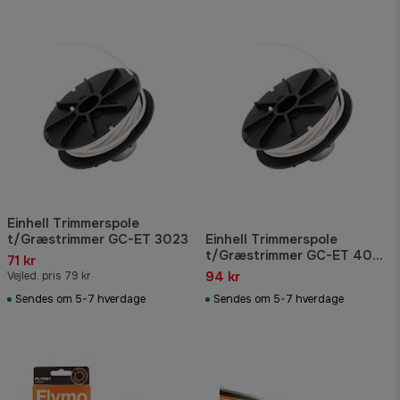
Einhell Trimmerspole
t/Græstrimmer GC-ET 3023
Einhell Trimmerspole
t/Græstrimmer GC-ET 4025
71 kr
& GS-ET 4526
94 kr
Vejled. pris 79 kr
Sendes om 5-7 hverdage
Sendes om 5-7 hverdage