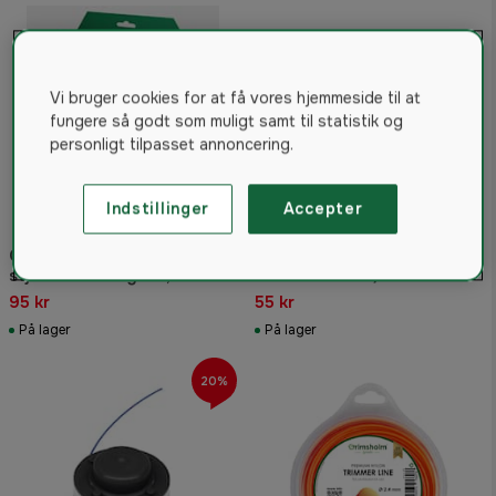
Vi bruger cookies for at få vores hjemmeside til at
fungere så godt som muligt samt til statistik og
personligt tilpasset annoncering.
Indstillinger
Accepter
Grimsholm trimmertråd
Husqvarna Re Cut Ø1,6 mm
stjerneformet gul 3,0 mm
15 m trimmersnøre
60 m
95 kr
55 kr
På lager
På lager
20%