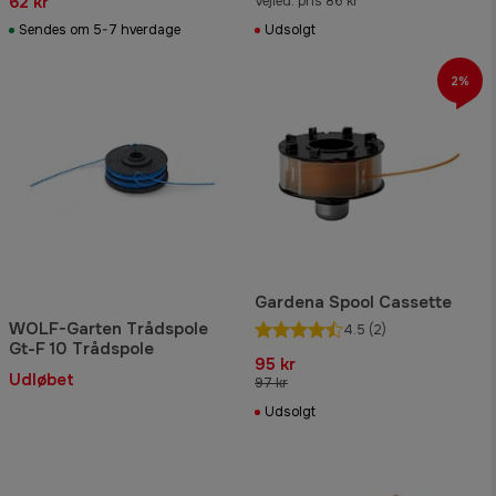
62 kr
Vejled. pris 86 kr
Sendes om 5-7 hverdage
Udsolgt
2%
Gardena Spool Cassette
WOLF-Garten Trådspole
4.5
(2)
Gt-F 10 Trådspole
95 kr
Udløbet
97 kr
Udsolgt