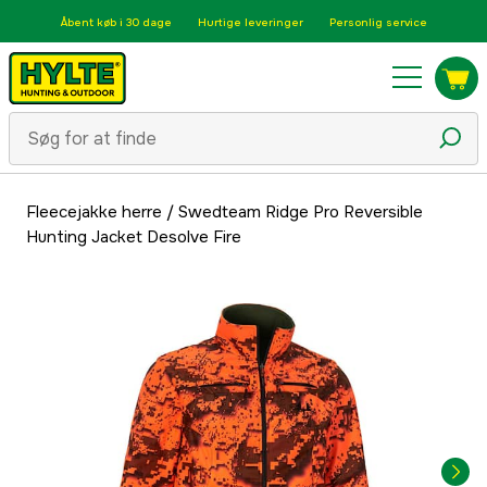
Åbent køb i 30 dage
Hurtige leveringer
Personlig service
Fleecejakke herre
/
Swedteam Ridge Pro Reversible
Hunting Jacket Desolve Fire