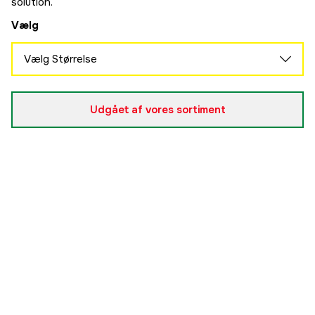
solution.
Vælg
Vælg Størrelse
S
Udsolgt
729 kr
Udgået af vores sortiment
M
Udsolgt
729 kr
L
Udsolgt
729 kr
XL
Udsolgt
729 kr
2XL
Udsolgt
729 kr
3XL
Udsolgt
729 kr
4XL
Udsolgt
729 kr
5XL