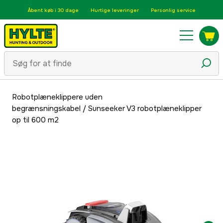
Åbent køb i 30 dage
Hurtige leveringer
Personlig service
Robotplæneklippere uden
begrænsningskabel
/
Sunseeker V3 robotplæneklipper
op til 600 m2