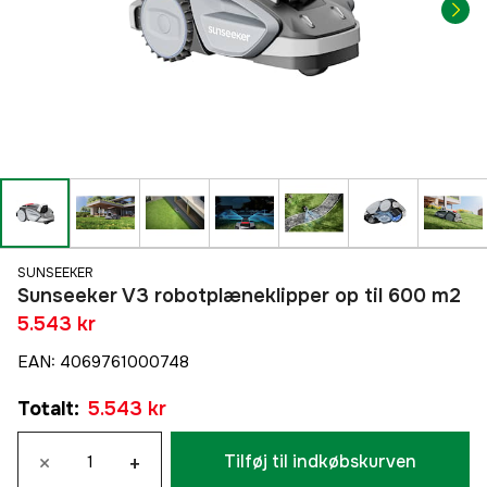
SUNSEEKER
Sunseeker V3 robotplæneklipper op til 600 m2
5.543 kr
EAN
:
4069761000748
Totalt
:
5.543 kr
×
+
Tilføj til indkøbskurven