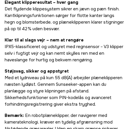
Elegant klipperesultat – hver gang
Det flydende klippesystem sikrer en jævn og pæn finish.
Kantklipningsfunktionen sørger for flotte kanter langs
hegn og blomsterbede, og plæneklipperen klarer stigninger
på op til 42 % uden besvær.
Klar til al slags vejr – nem at rengøre
IPX5-klassificeret og udstyret med regnsensor – V3 klipper
selv i fugtigt vejr og kan nemt skylles ren med en
haveslange for hurtig og bekvem rengøring.
Støjsvag, sikker og appstyret
Med et lydniveau på kun 55 dB(A) arbejder plæneklipperen
næsten lydløst. Gennem Sunseeker-appen kan du
planlægge og styre klipningen på afstand.
Sikkerhedsfunktioner som PIN-kodelås og avanceret
forhindringsregistrering giver ekstra tryghed.
Bemærk:
En robotplæneklipper, der navigerer med
kamerateknologi, kræver en tydelig afgrænsning mod
tilstødende græsarealer. Uden en skarp grænse risikerer