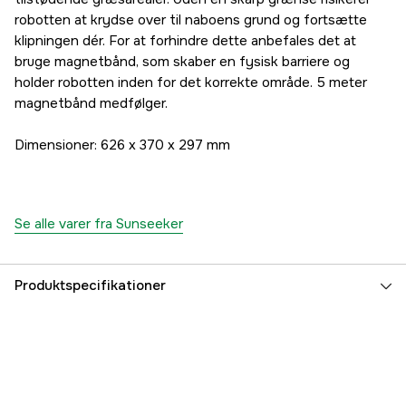
robotten at krydse over til naboens grund og fortsætte
klipningen dér. For at forhindre dette anbefales det at
bruge magnetbånd, som skaber en fysisk barriere og
holder robotten inden for det korrekte område. 5 meter
magnetbånd medfølger.
Dimensioner: 626 x 370 x 297 mm
Se alle varer fra Sunseeker
Produktspecifikationer
Maksimalt skæreareal
600 m²
Maksimal hældning inden for arbejdsområdet
42 %
App support
Sunseeker Robot