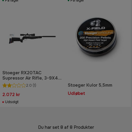
På lager
På lager
Stoeger RX20TAC
Supressor Air Rifle, 3-9X40
kikkertpakke, holdere og bi-
Stoeger Kulor 5,5mm
2.0
(1)
pod
Udløbet
2.072 kr
Udsolgt
Du har set 8 af 8 Produkter