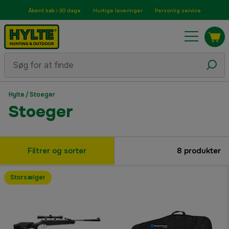
Åbent køb i 30 dage
Hurtige leveringer
Personlig service
Hylte
/
Stoeger
Stoeger
Filtrer og sorter
8
produkter
Storsælger