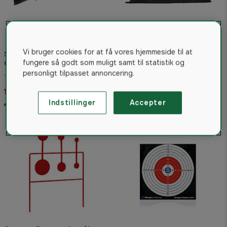
Vi bruger cookies for at få vores hjemmeside til at
Stoeger Luftgevær X5
fungere så godt som muligt samt til statistik og
Combo Syntetisk
Stoeger Våbentaske
personligt tilpasset annoncering.
4.8
(4)
4.6
(5)
1.749 kr
139 kr
Indstillinger
Accepter
På lager
På lager