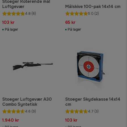
Stoeger Roterende mål
Luftgevær
Målskive 100-pak 14x14 cm
4.8
(6)
5.0
(2)
103 kr
65 kr
På lager
På lager
Stoeger Luftgevær A30
Stoeger Skydekasse 14x14
Combo Syntetisk
cm
4.6
(9)
4.7
(3)
1.940 kr
103 kr