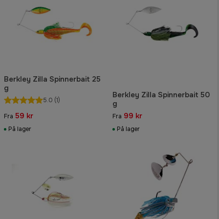
Berkley Zilla Spinnerbait 25
g
Berkley Zilla Spinnerbait 50
5.0
(1)
g
59 kr
99 kr
Fra
Fra
På lager
På lager