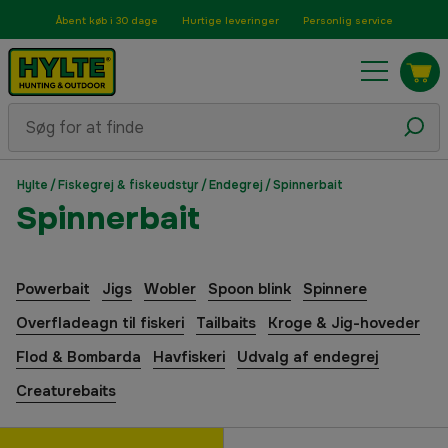
Åbent køb i 30 dage
Hurtige leveringer
Personlig service
Hylte
/
Fiskegrej & fiskeudstyr
/
Endegrej
/
Spinnerbait
Spinnerbait
Powerbait
Jigs
Wobler
Spoon blink
Spinnere
Overfladeagn til fiskeri
Tailbaits
Kroge & Jig-hoveder
Flod & Bombarda
Havfiskeri
Udvalg af endegrej
Creaturebaits