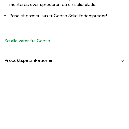
monteres over sprederen på en solid plads.
Panelet passer kun til Genzo Solid foderspreder!
Se alle varer fra Genzo
Produktspecifikationer
Referencenummer
3000007806
Producentens varenummer
7350002693896
EAN
7350002693896