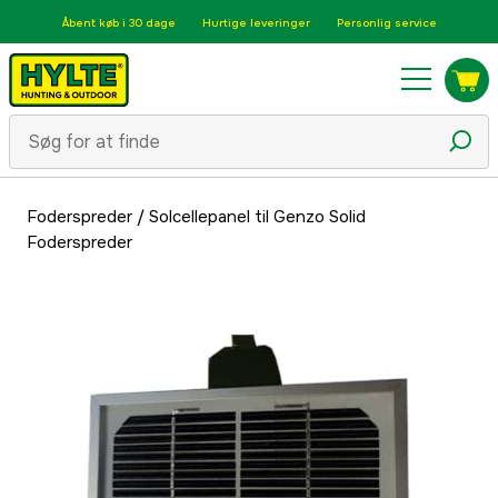
Åbent køb i 30 dage
Hurtige leveringer
Personlig service
Foderspreder
/
Solcellepanel til Genzo Solid
Foderspreder