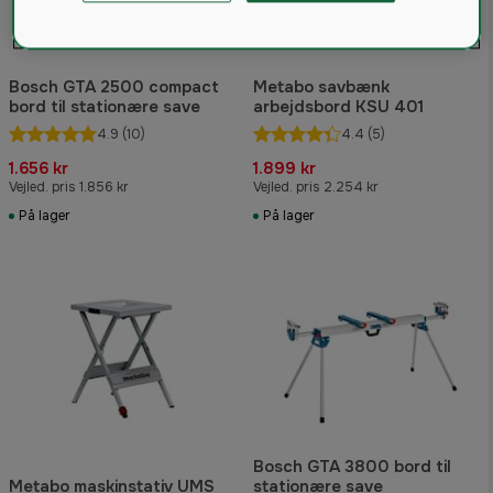
Bosch GTA 2500 compact
Metabo savbænk
bord til stationære save
arbejdsbord KSU 401
4.9
(10)
4.4
(5)
1.656 kr
1.899 kr
Vejled. pris 1.856 kr
Vejled. pris 2.254 kr
På lager
På lager
Bosch GTA 3800 bord til
Metabo maskinstativ UMS
stationære save