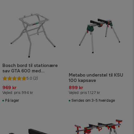
Bosch bord til stationære
sav GTA 600 med
Metabo understel til KSU
sammenklappeligt understel
5.0
(2)
100 kapsave
969 kr
899 kr
Vejled. pris 994 kr
Vejled. pris 1.127 kr
På lager
Sendes om 3-5 hverdage