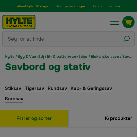
Åbent køb i 30 dage
Hurtige leveringer
Personlig service
Hylte
/
Byg & Værktøj
/
El- & batteriværktøjer
/
Elektriske save
/
Savbord og stativ
Savbord og stativ
Stiksav
Tigersav
Rundsav
Kap- & Geringssav
Bordsav
Filtrer og sorter
16
produkter