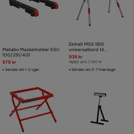
Einhell MSS 1610
Metabo Maskinholder KSU
universalbord til
100/251/401
kap-/geringssav
936 kr
679 kr
Vejled. pris 1.060 kr
Sendes om 1-2 uger
Sendes om 5-7 hverdage