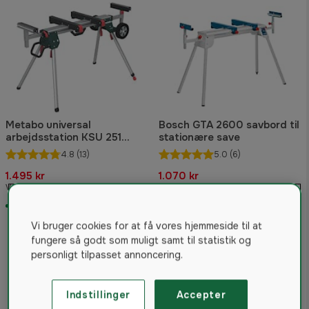
Metabo universal
Bosch GTA 2600 savbord til
arbejdsstation KSU 251
stationære save
tilkap-/geringssave
4.8
(13)
5.0
(6)
1.495 kr
1.070 kr
Vejled. pris 1.657 kr
Vejled. pris 1.458 kr
På lager
På lager
Vi bruger cookies for at få vores hjemmeside til at
fungere så godt som muligt samt til statistik og
personligt tilpasset annoncering.
Indstillinger
Accepter