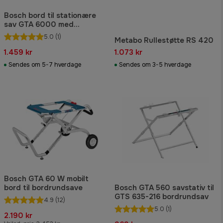
Bosch bord til stationære
sav GTA 6000 med
sammenklappeligt understel
5.0
(1)
Metabo Rullestøtte RS 420
1.459 kr
1.073 kr
Sendes om 5-7 hverdage
Sendes om 3-5 hverdage
Bosch GTA 60 W mobilt
bord til bordrundsave
Bosch GTA 560 savstativ til
GTS 635-216 bordrundsav
4.9
(12)
5.0
(1)
2.190 kr