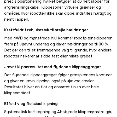
præcis positionering, hvilket betyder, at du helt slipper for
afgrænsningskabel. Klippezoner, virtuelle grænser og
områder, hvor robotten ikke skal klippe, indstilles hurtigt og
nemt i appen.
Kraftfuldt firehjulstræk til stejle hældninger
Med 4WD og mønstrede hjul kommer robotplæneklipperen
frem på ujævnt underlag og klarer hældninger op til 80 %.
Det gør den til et fremragende valg til grunde, hvor enklere
robotter risikerer at sidde fast eller miste grebet.
Jævnt klipperesultat med flydende klippeaggregat
Det flydende klippeaggregat følger græsplænens konturer
og giver en jævn klipning, også på ujævne arealer.
Resultatet bliver en flot og ensartet finish over hele
klippeområdet.
Effektiv og fleksibel klipning
Systematisk kortlægning og AI-styrede klippemønstre gør,