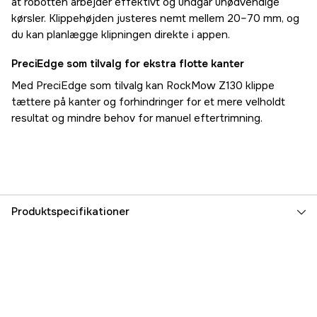
at robotten arbejder effektivt og undgår unødvendige
kørsler. Klippehøjden justeres nemt mellem 20–70 mm, og
du kan planlægge klipningen direkte i appen.
PreciEdge som tilvalg for ekstra flotte kanter
Med PreciEdge som tilvalg kan RockMow Z130 klippe
tættere på kanter og forhindringer for et mere velholdt
resultat og mindre behov for manuel eftertrimning.
Produktspecifikationer
Maksimalt skæreareal
3000 m²
Maksimal hældning inden for arbejdsområdet
80 %
App support
Roborock