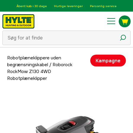
Åbent køb i 30 dage
Hurtige leveringer
Personlig service
Robotplæneklippere uden
Kampagne
begrænsningskabel
/
Roborock
RockMow Z130 4WD
Robotplæneklipper