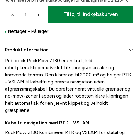
Vores laveste pris de sidste 30 dage før kampagnestart:
24.254 kr
×
+
Tilføj til indkøbskurven
Netlager -
På lager
Produktinformation
Roborock RockMow Z130 er en kraftfuld
robotplæneklipper udviklet til store græsarealer og
krævende terræn. Den klarer op til 3000 m² og bruger RTK
+ VSLAM til kabelfri og præcis navigation uden
afgrænsningskabel. Du opretter nemt virtuelle grænser og
no-mow-zoner i appen og lader robotten klare klipningen
helt automatisk for en jævnt klippet og velholdt
græsplæne.
Kabelfri navigation med RTK + VSLAM
RockMow Z130 kombinerer RTK og VSLAM for stabil og