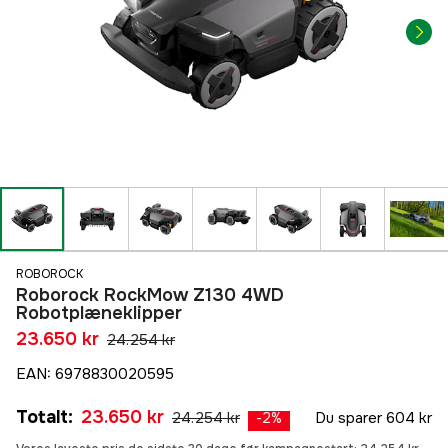
ROBOROCK
Roborock RockMow Z130 4WD
Robotplæneklipper
23.650 kr
24.254 kr
EAN
:
6978830020595
Totalt
:
23.650 kr
24.254 kr
Du sparer
604 kr
-
2
%