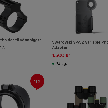
tholder til Våbenlygte
Swarovski VPA 2 Variable Ph
Adapter
7
(3)
1.500 kr
På lager
11%