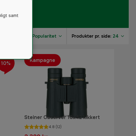
uligt samt
Sorter efter:
Popularitet
Produkter pr. side:
24
Kampagne
10%
Steiner Observer 10x42 kikkert
4.8
(12)