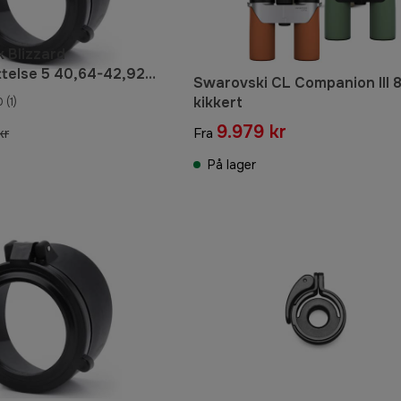
k Blizzard
telse 5 40,64-42,92
Swarovski CL Companion III 
kikkert
0
(1)
9.979 kr
kr
Fra
På lager