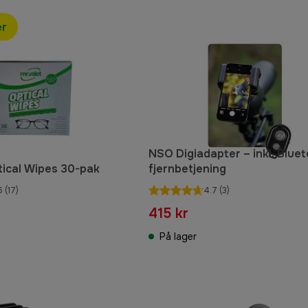
er
NSO Digiadapter – inkl. Blue
tical Wipes 30-pak
fjernbetjening
6
(17)
4.7
(3)
415 kr
På lager