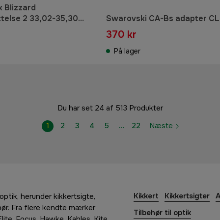
k Blizzard
telse 2 33,02-35,30
Swarovski CA-Bs adapter CL
370 kr
På lager
Du har set 24 af 513 Produkter
1
2
3
4
5
…
22
Næste
Kikkert
Kikkertsigter
A
 optik, herunder kikkertsigte,
ehør. Fra flere kendte mærker
Tilbehør til optik
ite, Focus, Hawke, Kahles, Kite,