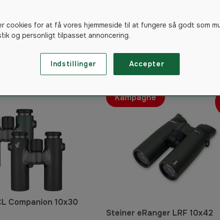
ødpunktssigter
er cookies for at få vores hjemmeside til at fungere så godt som m
istik og personligt tilpasset annoncering.
513
produkter
Indstillinger
Accepter
Kampagne
CL Companion 10x30
Steiner eRanger LRF 10x42