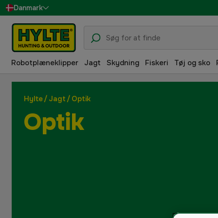
Danmark
Sverige
Suomi
Robotplæneklipper
Jagt
Skydning
Fiskeri
Tøj og sko
Norge
Deutschland
Hylte
/
Jagt
/
Optik
Optik