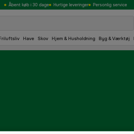
Åbent køb i 30 dage
Hurtige leveringer
Personlig service
Friluftsliv
Have
Skov
Hjem & Husholdning
Byg & Værktøj