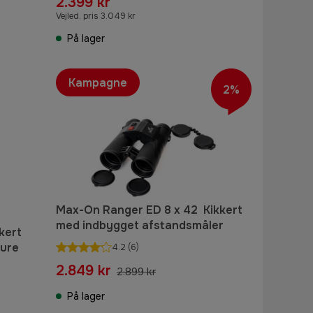
2.399 kr
Vejled. pris 3.049 kr
På lager
Kampagne
2%
Max-On Ranger ED 8 x 42 Kikkert
med indbygget afstandsmåler
kert
ture
4.2
(6)
2.849 kr
2.899 kr
På lager