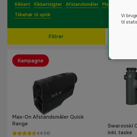
Kikkert
Kikkertsigter
Afstandsmåler
Mørkesigter
R
Tilbehør til optik
Vi brug
til stat
Filtrer
Kampagne
Max-On Afstandsmåler Quick
Range
Swarovski 
inkl. taske
4.6
(14)