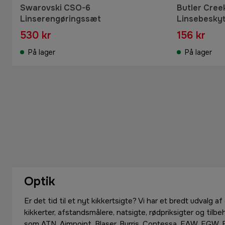
Swarovski CSO-6
Butler Cree
Linserengøringssæt
Linsebeskyt
mm
530 kr
156 kr
På lager
På lager
Optik
Er det tid til et nyt kikkertsigte? Vi har et bredt udvalg af
kikkerter, afstandsmålere, natsigte, rødpriksigter og tilb
som ATN, Aimpoint, Blaser, Burris, Contessa, EAW, EGW, El