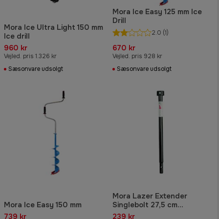
Mora Ice Easy 125 mm Ice
Drill
Mora Ice Ultra Light 150 mm
2.0
(1)
Ice drill
960 kr
670 kr
Vejled. pris 1.326 kr
Vejled. pris 928 kr
Sæsonvare udsolgt
Sæsonvare udsolgt
Mora Lazer Extender
Mora Ice Easy 150 mm
Singlebolt 27,5 cm
Förlängare
739 kr
239 kr