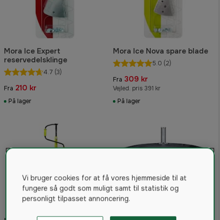
Mora Ice Expert
Mora Ice Nova spare blade
reservedelsklinge
5.0
(2)
4.7
(3)
309 kr
Fra
210 kr
Fra
Vejled. pris 391 kr
På lager
På lager
Vi bruger cookies for at få vores hjemmeside til at
fungere så godt som muligt samt til statistik og
personligt tilpasset annoncering.