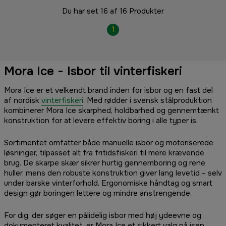
Du har set 16 af 16 Produkter
1
Mora Ice - Isbor til vinterfiskeri
Mora Ice er et velkendt brand inden for isbor og en fast del
af nordisk
vinterfiskeri
. Med rødder i svensk stålproduktion
kombinerer Mora Ice skarphed, holdbarhed og gennemtænkt
konstruktion for at levere effektiv boring i alle typer is.
Sortimentet omfatter både manuelle isbor og motoriserede
løsninger, tilpasset alt fra fritidsfiskeri til mere krævende
brug. De skarpe skær sikrer hurtig gennemboring og rene
huller, mens den robuste konstruktion giver lang levetid – selv
under barske vinterforhold. Ergonomiske håndtag og smart
design gør boringen lettere og mindre anstrengende.
For dig, der søger en pålidelig isbor med høj ydeevne og
dokumenteret kvalitet, er Mora Ice et sikkert valg på isen.