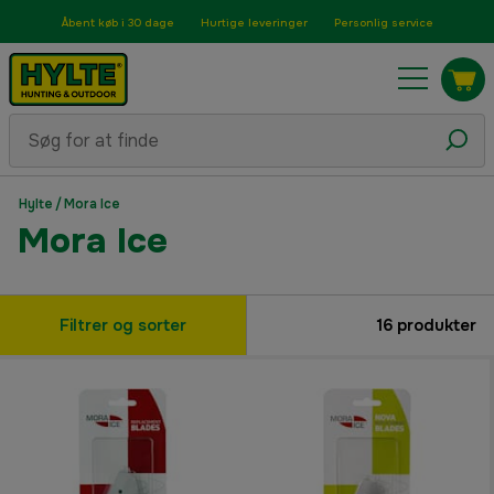
Åbent køb i 30 dage
Hurtige leveringer
Personlig service
Hylte
/
Mora Ice
Mora Ice
Filtrer og sorter
16
produkter