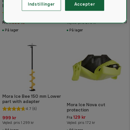
Mora Ice Super Nova Black
Indstillinger
Accepter
Mora Ice Universal Pro
Ice drill
Adapter 18 / 22 mm
5.0
(4)
239 kr
1.689 kr
Fra
Vejled. pris 278 kr
På lager
På lager
Mora Ice Bee 150 mm Lower
part with adapter
Mora Ice Nova cut
4.7
(6)
protection
129 kr
999 kr
Fra
Vejled. pris 1.299 kr
Vejled. pris 172 kr