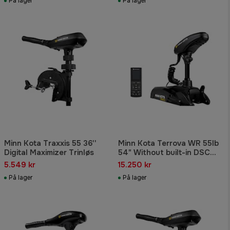
På lager
På lager
Minn Kota Traxxis 55 36''
Minn Kota Terrova WR 55lb
Digital Maximizer Trinløs
54" Without built-in DSC
transducer
5.549 kr
15.250 kr
På lager
På lager