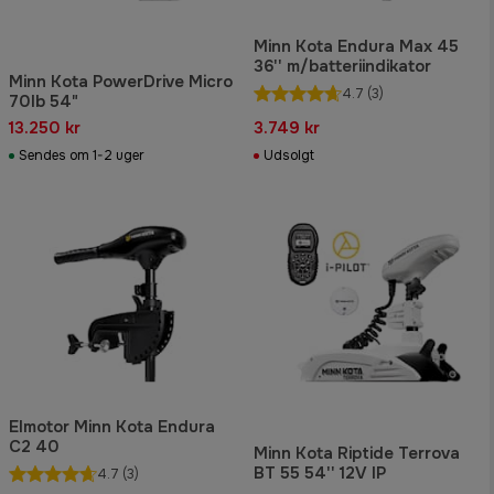
Minn Kota Endura Max 45
36'' m/batteriindikator
Minn Kota PowerDrive Micro
4.7
(3)
70lb 54"
13.250 kr
3.749 kr
Sendes om 1-2 uger
Udsolgt
Elmotor Minn Kota Endura
C2 40
Minn Kota Riptide Terrova
BT 55 54'' 12V IP
4.7
(3)