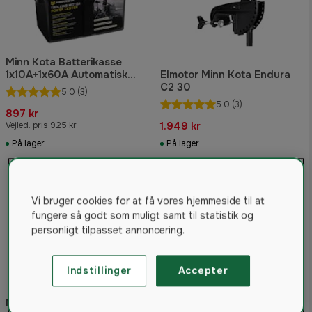
Minn Kota Batterikasse
1x10A+1x60A Automatisk
Elmotor Minn Kota Endura
Sikring
C2 30
5.0
(3)
5.0
(3)
897 kr
1.949 kr
Vejled. pris 925 kr
På lager
På lager
2%
Vi bruger cookies for at få vores hjemmeside til at
fungere så godt som muligt samt til statistik og
personligt tilpasset annoncering.
Indstillinger
Accepter
Minn Kota PowerDrive Micro