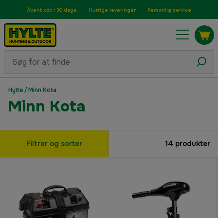
Åbent køb i 30 dage
Hurtige leveringer
Personlig service
Hylte
/
Minn Kota
Minn Kota
Filtrer og sorter
14
produkter