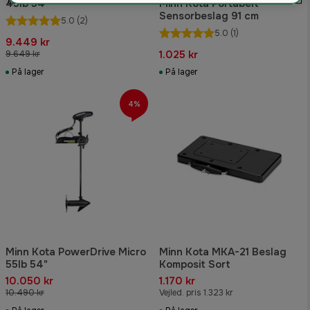
45lb 54"
Minn Kota Portabelt
Sensorbeslag 91 cm
5.0
(2)
5.0
(1)
9.449 kr
1.025 kr
9.649 kr
På lager
På lager
4%
Minn Kota PowerDrive Micro
Minn Kota MKA-21 Beslag
55lb 54"
Komposit Sort
10.050 kr
1.170 kr
10.490 kr
Vejled. pris 1.323 kr