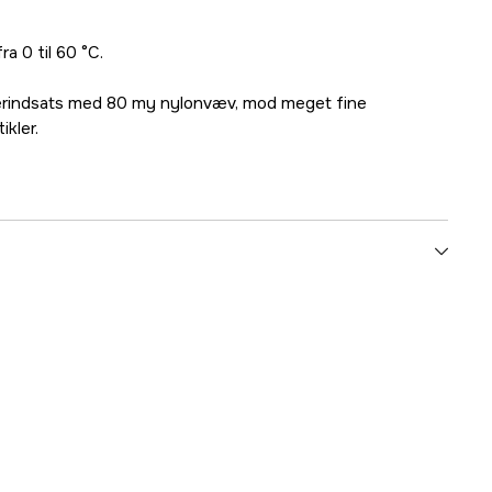
a 0 til 60 °C.
terindsats med 80 my nylonvæv, mod meget fine
ikler.
4000032227
mmer
0903050306
4003665316284