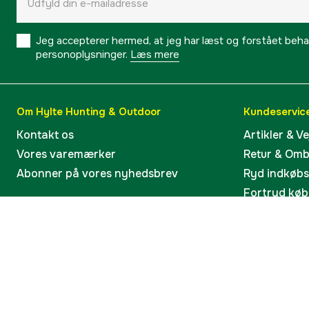
Jeg accepterer hermed, at jeg har læst og forstået behand
personoplysninger.
Læs mere
Om Hylte Hunting & Outdoor
Kundeservic
Kontakt os
Artikler & V
Vores varemærker
Retur & Om
Abonner på vores nyhedsbrev
Ryd indkøb
Fortryd køb