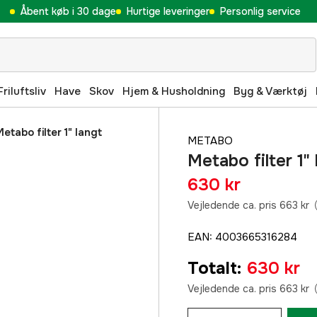
Åbent køb i 30 dage
Hurtige leveringer
Personlig service
Friluftsliv
Have
Skov
Hjem & Husholdning
Byg & Værktøj
etabo filter 1" langt
METABO
Metabo filter 1"
630 kr
Vejledende ca. pris 663 kr
EAN
:
4003665316284
Totalt
:
630 kr
Vejledende ca. pris 663 kr