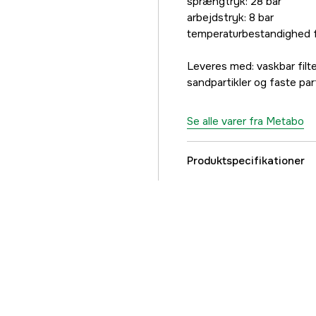
sprængtryk: 28 bar
arbejdstryk: 8 bar
temperaturbestandighed fr
Leveres med: vaskbar fil
sandpartikler og faste part
Se alle varer fra Metabo
Produktspecifikationer
Referencenummer
Producentens varenu
EAN