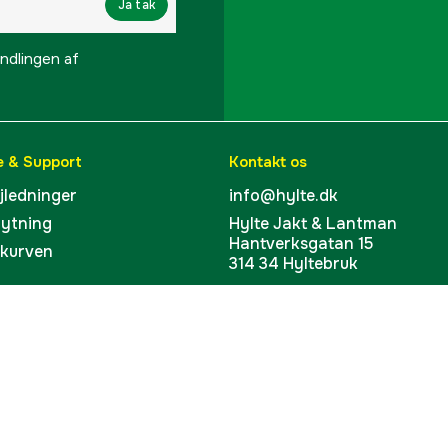
Ja tak
lingen af ​​
e & Support
Kontakt os
ejledninger
info@hylte.dk
bytning
Hylte Jakt & Lantman
Hantverksgatan 15
skurven
314 34 Hyltebruk