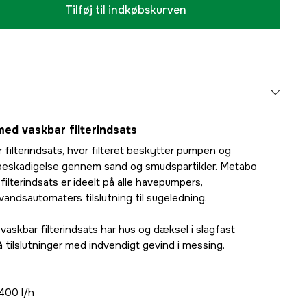
Tilføj til indkøbskurven
 med vaskbar filterindsats
r filterindsats, hvor filteret beskytter pumpen og
beskadigelse gennem sand og smudspartikler. Metabo
 filterindsats er ideelt på alle havepumpers,
ndsautomaters tilslutning til sugeledning.
 vaskbar filterindsats har hus og dæksel i slagfast
 tilslutninger med indvendigt gevind i messing.
400 l/h