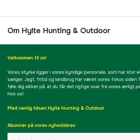
Om Hylte Hunting & Outdoor
Velkommen til os!
Vores styrke ligger i vores kyndige personale, som har stor e
sælger. Jagt, fritid og landbrug har været vores fokus siden 1
føle dig sikker på, at du får det rigtige svar fra vores ærligt 
hos os!
Med venlig hilsen Hylte Hunting & Outdoor
Abonner på vores nyhedsbrev