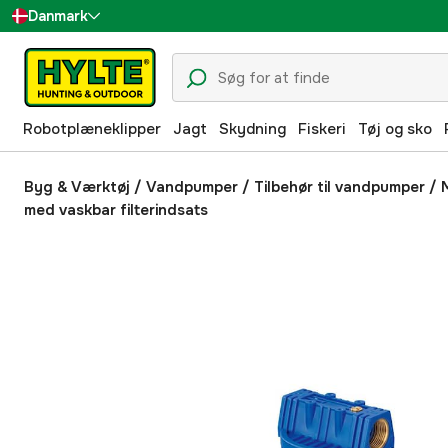
Danmark
Sverige
Suomi
Robotplæneklipper
Jagt
Skydning
Fiskeri
Tøj og sko
Norge
Deutschland
Byg & Værktøj
/
Vandpumper
/
Tilbehør til vandpumper
/
M
med vaskbar filterindsats