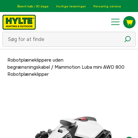
Åbent køb i 30 dage
Hurtige leveringer
Personlig service
Robotplæneklippere uden
begrænsningskabel
/
Mammotion Luba mini AWD 800
Robotplæneklipper