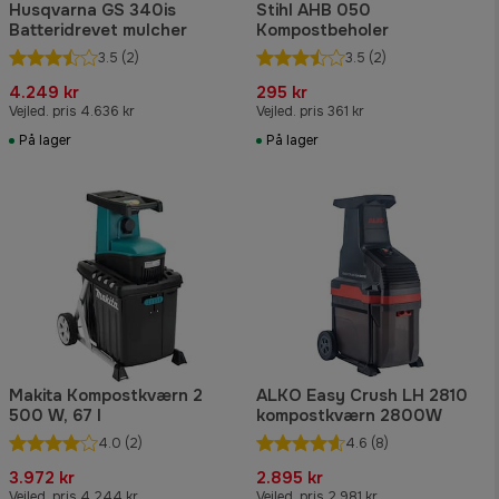
Husqvarna GS 340is
Stihl AHB 050
Batteridrevet mulcher
Kompostbeholer
3.5
(2)
3.5
(2)
4.249 kr
295 kr
Vejled. pris 4.636 kr
Vejled. pris 361 kr
På lager
På lager
Makita Kompostkværn 2
ALKO Easy Crush LH 2810
500 W, 67 l
kompostkværn 2800W
4.0
(2)
4.6
(8)
3.972 kr
2.895 kr
Vejled. pris 4.244 kr
Vejled. pris 2.981 kr