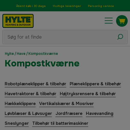
Åbent køb i 30 dage
Hurtige leveringer
Personlig service
Hylte
/
Have
/
Kompostkværne
Kompostkværne
Robotplæneklipper & tilbehør
Plæneklippere & tilbehør
Havetraktorer & tilbehør
Højtryksrensere & tilbehør
Hækkeklippere
Vertikalskærer & Mosriver
Løvblæser & Løvsuger
Jordfræsere
Havevanding
Sneslynger
Tilbehør til batterimaskiner