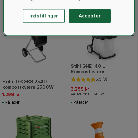
Indstillinger
Accepter
Stihl GHE 140 L
Kompostkværn
5.0
(3)
Einhell GC-KS 2540
kompostkværn 2500W
3.299 kr
1.299 kr
Vejled. pris 3.681 kr
På lager
På lager