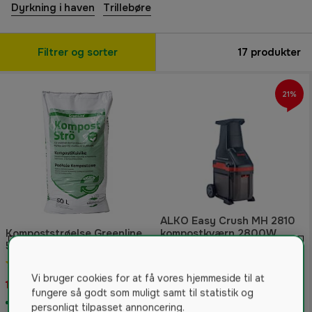
Dyrkning i haven
Trillebøre
Filtrer og sorter
17
produkter
21%
ALKO Easy Crush MH 2810
Kompoststrøelse Greenline
kompostkværn 2800W
50l
5.0
(1)
4.5
(2)
1.959 kr
Vi bruger cookies for at få vores hjemmeside til at
119 kr
2.495 kr
fungere så godt som muligt samt til statistik og
På lager
På lager
personligt tilpasset annoncering.