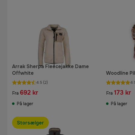
Arrak Sherpa Fleecejakke Dame
Offwhite
Woodline Pi
4.5
(2)
4.
692 kr
173 kr
Fra
Fra
På lager
På lager
Storsælger