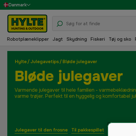
Danmark
Sverige
Suomi
Robotplæneklipper
Jagt
Skydning
Fiskeri
Tøj og sko
Norge
Deutschland
Hylte
/
Julegavetips
/
Bløde julegaver
Bløde julegaver
Varmende julegaver til hele familien - varmebeklædning
varme trøjer. Perfekt til en hyggelig og komfortabel jul
Julegaver til den frosne
Til pakkespillet
Julegaver ti