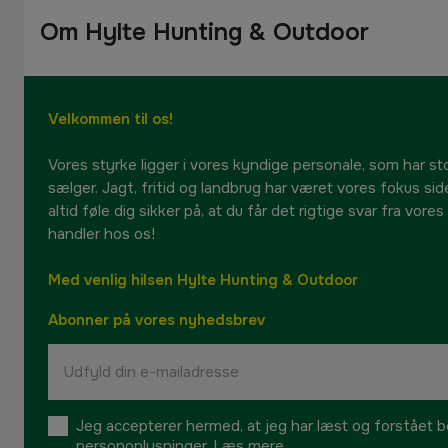
Om Hylte Hunting & Outdoor
Velkommen til os!
Vores styrke ligger i vores kyndige personale, som har sto
sælger. Jagt, fritid og landbrug har været vores fokus sid
altid føle dig sikker på, at du får det rigtige svar fra vore
handler hos os!
Med venlig hilsen Hylte Hunting & Outdoor
Abonner på vores nyhedsbrev
Jeg accepterer hermed, at jeg har læst og forstået be
personoplysninger.
Læs mere