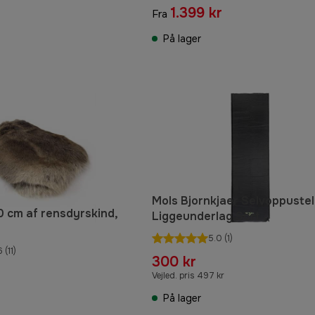
1.399 kr
Fra
På lager
Mols Bjornkjaer Selvoppustel
 cm af rensdyrskind,
Liggeunderlag Sort
5.0
(1)
6
(11)
300 kr
Vejled. pris 497 kr
På lager