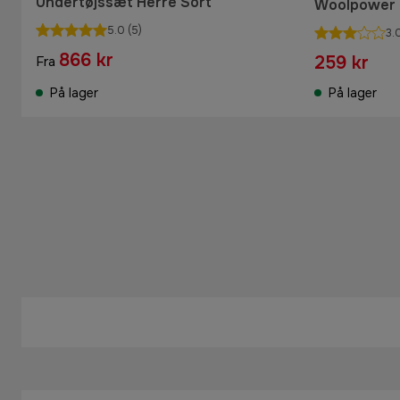
Undertøjssæt Herre Sort
Woolpower 
5.0
(5)
3.
866 kr
259 kr
Fra
På lager
På lager