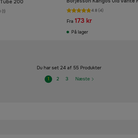
Börjesson Kangos Uld vante 
Tube 200
4.8
(4)
0
(1)
173 kr
Fra
På lager
Du har set 24 af 55 Produkter
1
2
3
Næste