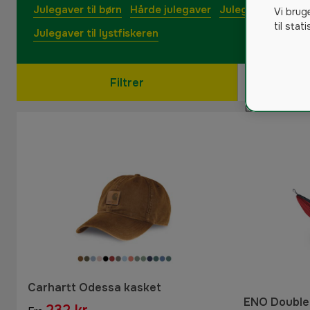
Julegaver til børn
Hårde julegaver
Julegaver til jæg
Vi brug
til stat
Julegaver til lystfiskeren
Filtrer
Carhartt Odessa kasket
ENO Double