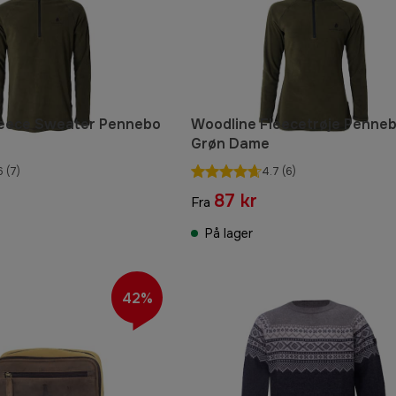
leece Sweater Pennebo
Woodline Fleecetrøje Penne
Grøn Dame
6
(7)
4.7
(6)
87 kr
Fra
På lager
42%