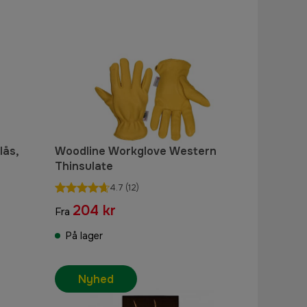
lås,
Woodline Workglove Western
Thinsulate
4.7
(12)
204 kr
Fra
På lager
Nyhed