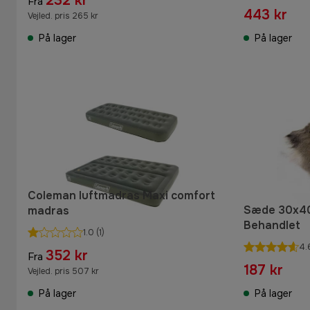
232 kr
Fra
443 kr
Vejled. pris 265 kr
På lager
På lager
Coleman luftmadras Maxi comfort
Sæde 30x40
madras
Behandlet
1.0
(1)
4.
352 kr
Fra
187 kr
Vejled. pris 507 kr
På lager
På lager