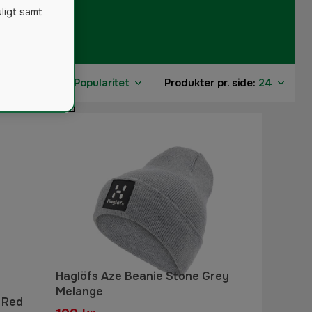
uligt samt
Sorter efter:
Popularitet
Produkter pr. side:
24
1
1
Haglöfs Aze Beanie Stone Grey
Melange
 Red