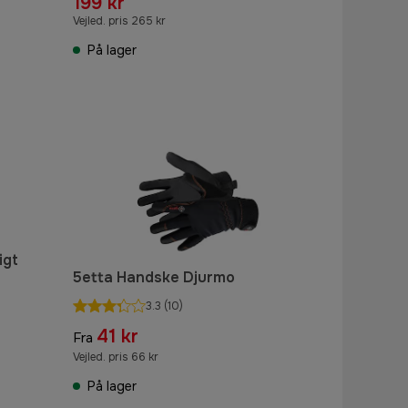
199 kr
Vejled. pris 265 kr
På lager
igt
5etta Handske Djurmo
3.3
(10)
41 kr
Fra
Vejled. pris 66 kr
På lager