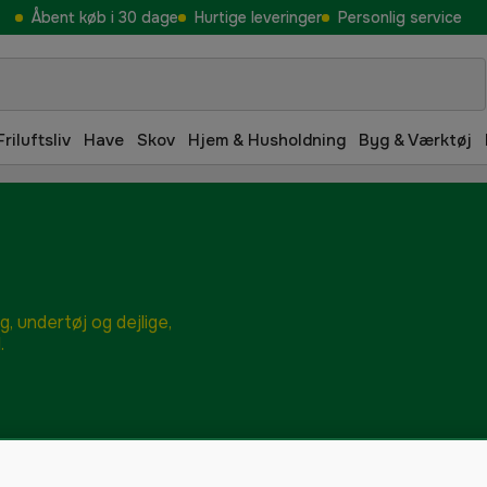
Åbent køb i 30 dage
Hurtige leveringer
Personlig service
Friluftsliv
Have
Skov
Hjem & Husholdning
Byg & Værktøj
, undertøj og dejlige,
.
l hende
Julegaver til ham