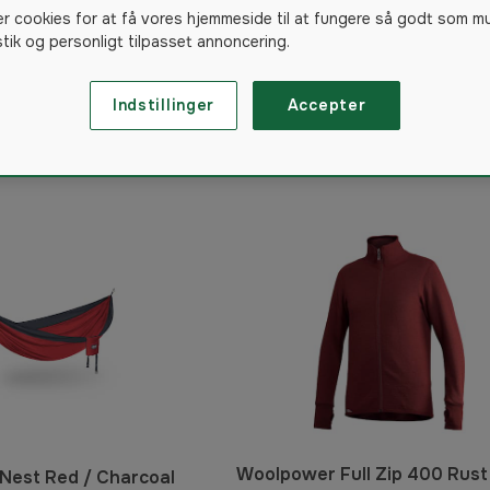
eren
er cookies for at få vores hjemmeside til at fungere så godt som m
istik og personligt tilpasset annoncering.
Indstillinger
Accepter
55
produkter
Woolpower Full Zip 400 Rust
Nest Red / Charcoal