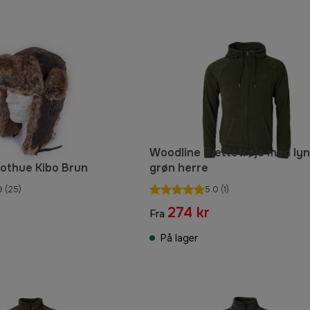
Woodline Hættetrøje med lyn
lothue Kibo Brun
grøn herre
9
(25)
5.0
(1)
274 kr
Fra
På lager