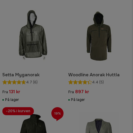
5etta Myganorak
Woodline Anorak Huttla
4.7
(6)
4.4
(5)
131 kr
897 kr
Fra
Fra
På lager
På lager
-20% i kurven
19%