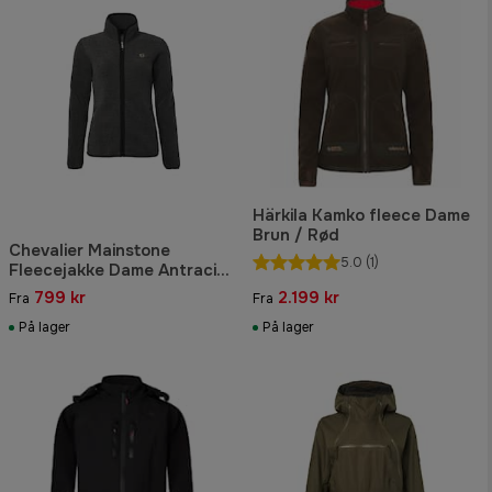
Härkila Kamko fleece Dame
Brun / Rød
Chevalier Mainstone
5.0
(1)
Fleecejakke Dame Antracit
w Black
799 kr
2.199 kr
Fra
Fra
På lager
På lager