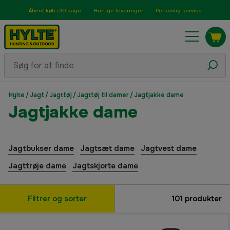
Åbent køb i 30 dage
Hurtige leveringer
Personlig service
Hylte
/
Jagt
/
Jagttøj
/
Jagttøj til damer
/
Jagtjakke dame
Jagtjakke dame
Jagtbukser dame
Jagtsæt dame
Jagtvest dame
Jagttrøje dame
Jagtskjorte dame
Filtrer og sorter
101
produkter