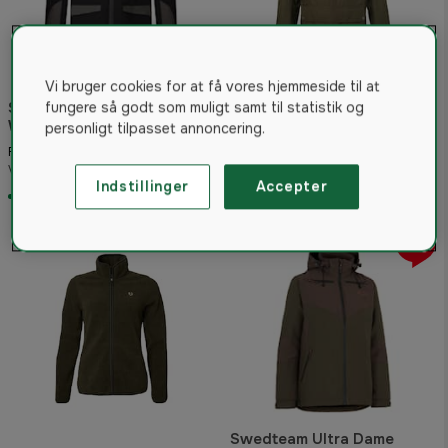
Vi bruger cookies for at få vores hjemmeside til at
Seeland Dog Active jakke
fungere så godt som muligt samt til statistik og
Women Meteorite
Chevalier Endeavor
personligt tilpasset annoncering.
Chevalite Anorak 2.0
959 kr
Fra
Autumn Dam
2.899 kr
Vejled. pris 1.389 kr
Fra
Indstillinger
Accepter
På lager
På lager
35%
Swedteam Ultra Dame