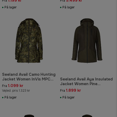
1.199 kr
5.499 kr
Fra
Fra
På lager
På lager
Seeland Avail Camo Hunting
Jacket Women InVis MPC
Seeland Avail Aya Insulated
Green
Jacket Women Pine
1.099 kr
Fra
Green/Demitasse Brown
1.899 kr
Vejled. pris 1.323 kr
Fra
På lager
På lager