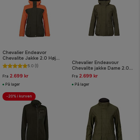
Chevalier Endeavor
Chevalite Jakke 2.0 Høj
Chevalier Endeavour
synlighed Dame.
5.0
(1)
Chevalite jakke Dame 2.0
Autumn Green
2.699 kr
2.699 kr
Fra
Fra
På lager
På lager
-20% i kurven