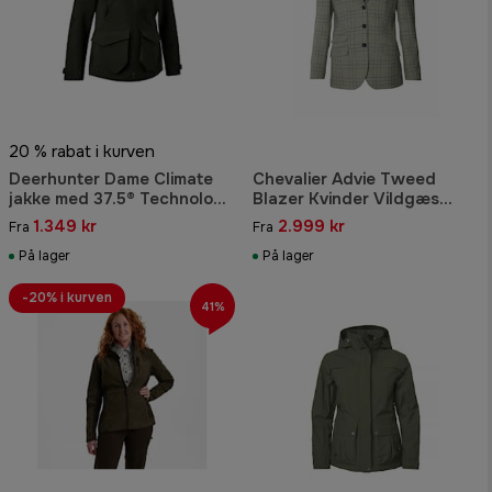
20 % rabat i kurven
Deerhunter Dame Climate
Chevalier Advie Tweed
jakke med 37.5® Technology
Blazer Kvinder Vildgæs
Dame Forest Ember
Grønternet
1.349 kr
2.999 kr
Fra
Fra
På lager
På lager
-20% i kurven
41%