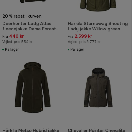
20 % rabat i kurven
Deerhunter Lady Atlas
Härkila Stornoway Shooting
fleecejakke Dame Forest
Lady jakke Willow green
Green
449 kr
2.599 kr
Fra
Fra
Vejled. pris 554 kr
Vejled. pris 3.777 kr
På lager
På lager
Härkila Metso Hybrid jakke
Chevalier Pointer Chevalite