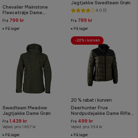
Jagtjakke Swedteam Grøn
Chevalier Mainstone
4.0
(1)
Fleecetrøje Dame
Mørkegrøn
799 kr
789 kr
Fra
Fra
På lager
På lager
-20% i kurven
20 % rabat i kurven
Swedteam Meadow
Deerhunter Frue
Jagtjakke Dame Grøn
Nordpudejakke Dame Rifle
Green
1.439 kr
499 kr
Fra
Fra
Vejled. pris 1.657 kr
Vejled. pris 554 kr
På lager
På lager