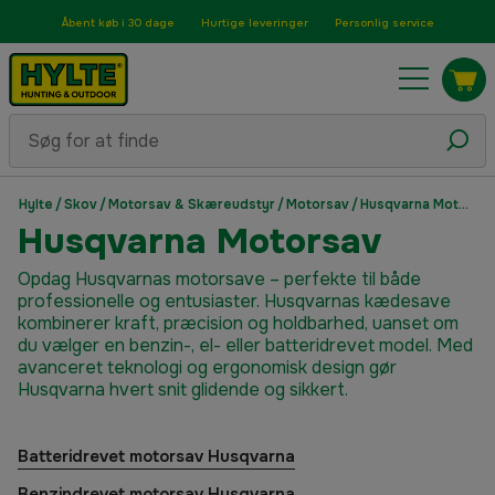
Åbent køb i 30 dage
Hurtige leveringer
Personlig service
Hylte
/
Skov
/
Motorsav & Skæreudstyr
/
Motorsav
/
Husqvarna Motorsav
Husqvarna Motorsav
Opdag Husqvarnas motorsave – perfekte til både
professionelle og entusiaster. Husqvarnas kædesave
kombinerer kraft, præcision og holdbarhed, uanset om
du vælger en benzin-, el- eller batteridrevet model. Med
avanceret teknologi og ergonomisk design gør
Husqvarna hvert snit glidende og sikkert.
Batteridrevet motorsav Husqvarna
Benzindrevet motorsav Husqvarna