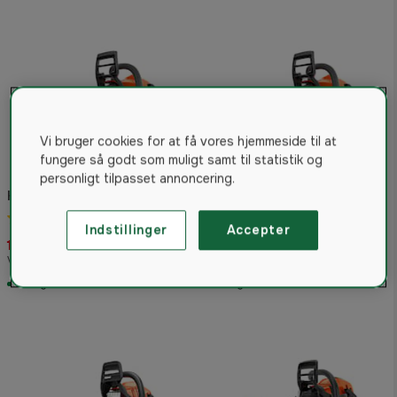
Vi bruger cookies for at få vores hjemmeside til at
fungere så godt som muligt samt til statistik og
personligt tilpasset annoncering.
Husqvarna 135 Mark II
Husqvarna 130 Motorsav
motorsav inkl. 14" sværd og
kæde
4.7
(12)
4.8
(21)
Indstillinger
Accepter
1.799 kr
2.149 kr
Vejled. pris 2.182 kr
Vejled. pris 2.646 kr
På lager
På lager