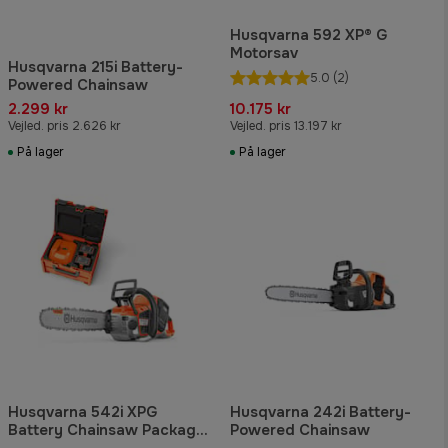
Husqvarna 592 XP® G
Motorsav
Husqvarna 215i Battery-
5.0
(2)
Powered Chainsaw
2.299 kr
10.175 kr
Vejled. pris 2.626 kr
Vejled. pris 13.197 kr
På lager
På lager
Husqvarna 542i XPG
Husqvarna 242i Battery-
Battery Chainsaw Package
Powered Chainsaw
with Battery Box