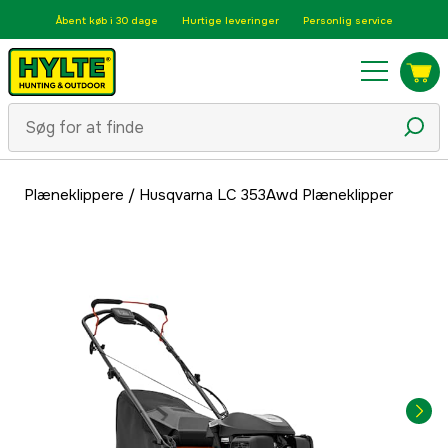
Åbent køb i 30 dage
Hurtige leveringer
Personlig service
Plæneklippere
/
Husqvarna LC 353Awd Plæneklipper