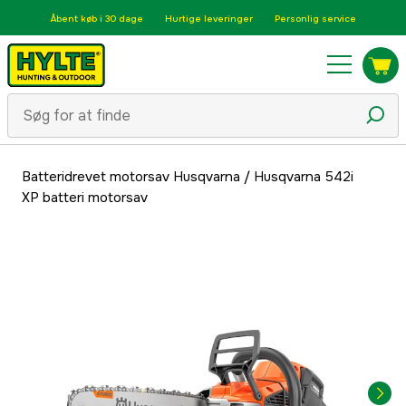
Åbent køb i 30 dage
Hurtige leveringer
Personlig service
Batteridrevet motorsav Husqvarna
/
Husqvarna 542i
XP batteri motorsav