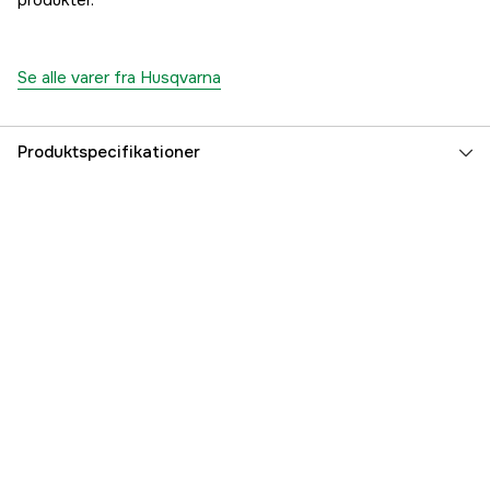
produkter.
Se alle varer fra Husqvarna
Produktspecifikationer
Drivkilde
Batteri
Batterisystem
Husqvarna BLi
Driftsspænding
36 V
Drivleds bredde
1,3 mm
Drivled
56 stk.
Fil diameter
4,8 mm
Håndtagsvarmer
no