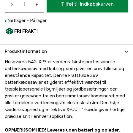
×
+
Tilføj til indkøbskurven
Netlager -
På lager
FRI FRAKT!
Produktinformation
Husqvarna 542i XP® er verdens første professionelle
batterikædesav med kobling, som giver en unik følelse og
enestående kapacitet. Denne kraftfulde 36V
batterikædesav er et yderst effektivt værktøj til
træplejepersonale i bymiljøer og jordbesætninger, der
ønsker ydeevnen fra en benzinmotorsav kombineret med
alle fordelene ved ledningsfri elektrisk strøm. Den høje
kædehastighed og effektive X-CUT™-kæde giver hurtige,
præcise snit i enhver applikation.
OPMÆRKSOMHED! Leveres uden batteri og oplader.