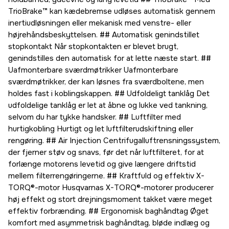
TrioBrake™ kan kædebremse udløses automatisk gennem
inertiudløsningen eller mekanisk med venstre- eller
højrehåndsbeskyttelsen. ## Automatisk genindstillet
stopkontakt Når stopkontakten er blevet brugt,
genindstilles den automatisk for at lette næste start. ##
Uafmonterbare sværdmøtrikker Uafmonterbare
sværdmøtrikker, der kan løsnes fra sværdboltene, men
holdes fast i koblingskappen. ## Udfoldeligt tanklåg Det
udfoldelige tanklåg er let at åbne og lukke ved tankning,
selvom du har tykke handsker. ## Luftfilter med
hurtigkobling Hurtigt og let luftfilterudskiftning eller
rengøring. ## Air Injection Centrifugalluftrensningssystem,
der fjerner støv og snavs, før det når luftfilteret, for at
forlænge motorens levetid og give længere driftstid
mellem filterrengøringerne. ## Kraftfuld og effektiv X-
TORQ®-motor Husqvarnas X-TORQ®-motorer producerer
høj effekt og stort drejningsmoment takket være meget
effektiv forbrænding. ## Ergonomisk baghåndtag Øget
komfort med asymmetrisk baghåndtag, bløde indlæg og