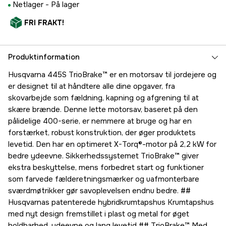
Netlager -
På lager
FRI FRAKT!
Produktinformation
Husqvarna 445S TrioBrake™ er en motorsav til jordejere og
er designet til at håndtere alle dine opgaver, fra
skovarbejde som fældning, kapning og afgrening til at
skære brænde. Denne lette motorsav, baseret på den
pålidelige 400-serie, er nemmere at bruge og har en
forstærket, robust konstruktion, der øger produktets
levetid. Den har en optimeret X-Torq®-motor på 2,2 kW for
bedre ydeevne. Sikkerhedssystemet TrioBrake™ giver
ekstra beskyttelse, mens forbedret start og funktioner
som farvede fælderetningsmærker og uafmonterbare
sværdmøtrikker gør savoplevelsen endnu bedre. ##
Husqvarnas patenterede hybridkrumtapshus Krumtapshus
med nyt design fremstillet i plast og metal for øget
holdbarhed, ydeevne og lang levetid ## TrioBrake™ Med