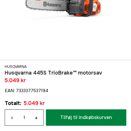
HUSQVARNA
Husqvarna 445S TrioBrake™ motorsav
5.049 kr
EAN
:
7333377537194
Totalt
:
5.049 kr
×
+
Tilføj til indkøbskurven