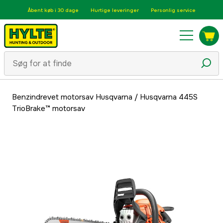
Åbent køb i 30 dage
Hurtige leveringer
Personlig service
Benzindrevet motorsav Husqvarna
/
Husqvarna 445S
TrioBrake™ motorsav