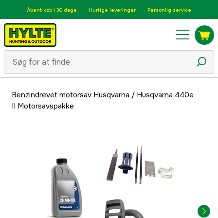
Åbent køb i 30 dage
Hurtige leveringer
Personlig service
Benzindrevet motorsav Husqvarna
/
Husqvarna 440e
II Motorsavspakke