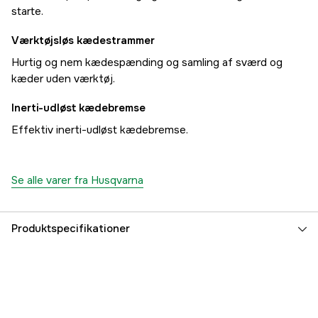
starte.
Værktøjsløs kædestrammer
Hurtig og nem kædespænding og samling af sværd og
kæder uden værktøj.
Inerti-udløst kædebremse
Effektiv inerti-udløst kædebremse.
Se alle varer fra Husqvarna
Produktspecifikationer
Drivkilde
Benzin 2-takt
Cylindervolumen
40.9 cm³