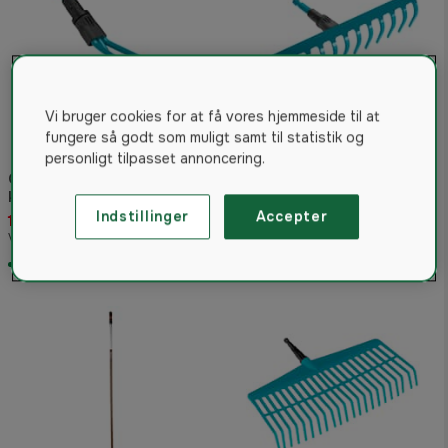
Vi bruger cookies for at få vores hjemmeside til at
fungere så godt som muligt samt til statistik og
personligt tilpasset annoncering.
Gardena combisystem
Gardena combisystem rive
kultivator med spids 3
med 14 tænder på 36 cm.
spidser
Indstillinger
Accepter
115 kr
150 kr
Vejled. pris 119 kr
Vejled. pris 159 kr
På lager
På lager