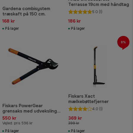
Terrasse 19cm med håndtag
Gardena combisystem
5.0
(1)
træskaft på 150 cm.
168 kr
186 kr
På lager
På lager
8%
Fiskars Xact
mælkebøttefjerner
Fiskars PowerGear
4.0
(1)
grensaks med udveksling
og sideskær 70 cm l78
550 kr
369 kr
Vejled. pris 596 kr
399 kr
På lager
På lager