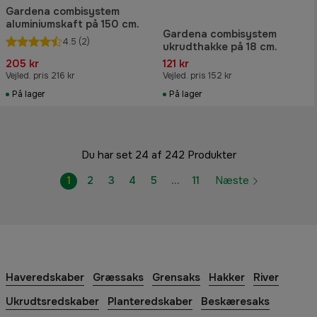
Gardena combisystem
aluminiumskaft på 150 cm.
Gardena combisystem
4.5
(2)
ukrudthakke på 18 cm.
205 kr
121 kr
Vejled. pris 216 kr
Vejled. pris 152 kr
På lager
På lager
Du har set 24 af 242 Produkter
1
2
3
4
5
…
11
Næste
Haveredskaber
Græssaks
Grensaks
Hakker
River
Ukrudtsredskaber
Planteredskaber
Beskæresaks