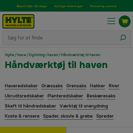
Åbent køb i 30 dage
Hurtige leveringer
Personlig service
Hylte
/
Have
/
Dyrkning i haven
/
Håndværktøj til haven
Håndværktøj til haven
Haveredskaber
Græssaks
Grensaks
Hakker
River
Ukrudtsredskaber
Planteredskaber
Beskæresaks
Skaft til håndredskaber
Værktøj til snerydning
Koste & rensere
Spader, skovle & grebe
Spreder