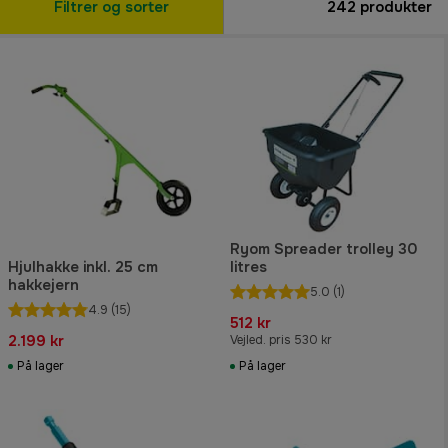
Filtrer og sorter
242
produkter
Ryom Spreader trolley 30
Hjulhakke inkl. 25 cm
litres
hakkejern
5.0
(1)
4.9
(15)
512 kr
2.199 kr
Vejled. pris 530 kr
På lager
På lager