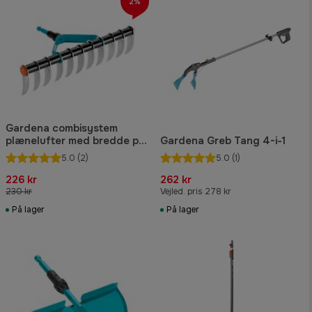
2%
Gardena combisystem
plænelufter med bredde på
Gardena Greb Tang 4-i-1
35 cm.
5.0
(2)
5.0
(1)
226 kr
262 kr
230 kr
Vejled. pris 278 kr
På lager
På lager