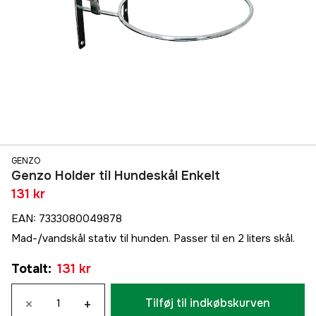
GENZO
Genzo Holder til Hundeskål Enkelt
131 kr
EAN
:
7333080049878
Mad-/vandskål stativ til hunden. Passer til en 2 liters skål.
Totalt
:
131 kr
×
+
Tilføj til indkøbskurven