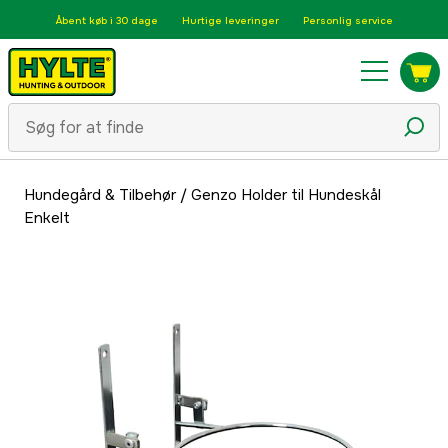
Åbent køb i 30 dage
Hurtige leveringer
Personlig service
Hundegård & Tilbehør
/
Genzo Holder til Hundeskål
Enkelt