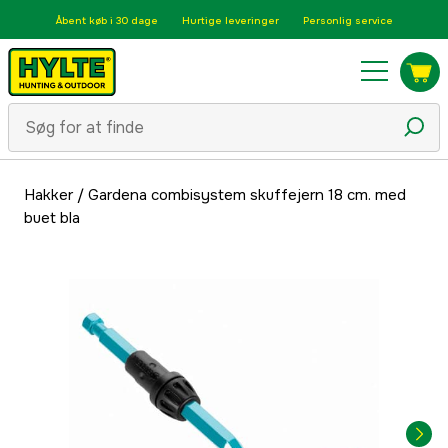
Åbent køb i 30 dage
Hurtige leveringer
Personlig service
Hakker
/
Gardena combisystem skuffejern 18 cm. med
buet bla