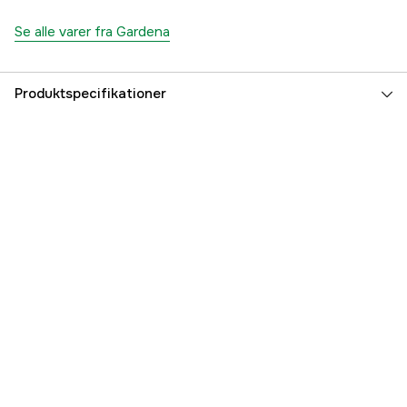
Se alle varer fra Gardena
Produktspecifikationer
Global garanti
yes
Referencenummer
1000112909
Producentens varenummer
03198-20
EAN
4078500319805