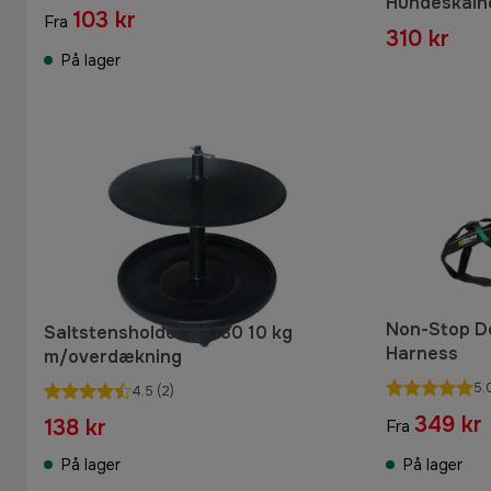
Hundeskålhol
103 kr
Fra
310 kr
På lager
Non-Stop D
Saltstensholder Ok130 10 kg
Harness
m/overdækning
5.
4.5
(2)
349 kr
138 kr
Fra
På lager
På lager