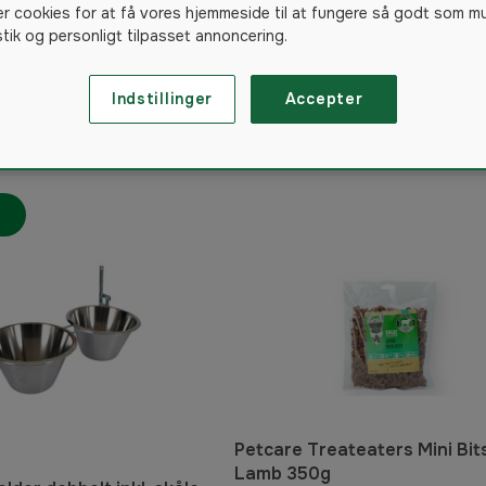
er cookies for at få vores hjemmeside til at fungere så godt som m
enge & puder
istik og personligt tilpasset annoncering.
Fodring af husdyr
Hegn
Indstillinger
Accepter
1794
produkter
Petcare Treateaters Mini Bit
Lamb 350g