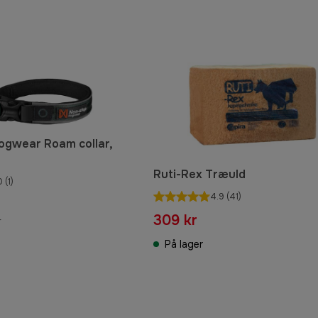
ogwear Roam collar,
Ruti-Rex Træuld
0
(1)
4.9
(41)
309 kr
r
På lager