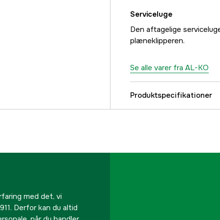
Serviceluge
Den aftagelige servicelug
plæneklipperen.
Se alle varer fra AL-KO
Produktspecifikationer
Effekt
Drivkilde
Cylindervolumen
Kørsel
rfaring med det, vi
911. Derfor kan du altid
personale, når du handler
Klippebredde