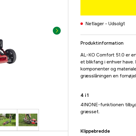
Netlager -
Udsolgt
Produktinformation
AL-KO Comfort 51.0 er en
et blikfang i enhver have
komponenter og materialer
græsslåningen en fornøjel
4 i 1
4INONE-funktionen tilbyde
græsset.
Klippebredde