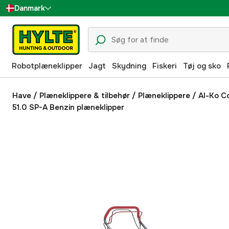
Danmark
Sverige
Suomi
Robotplæneklipper
Jagt
Skydning
Fiskeri
Tøj og sko
Norge
Deutschland
Have
/
Plæneklippere & tilbehør
/
Plæneklippere
/
Al-Ko C
51.0 SP-A Benzin plæneklipper