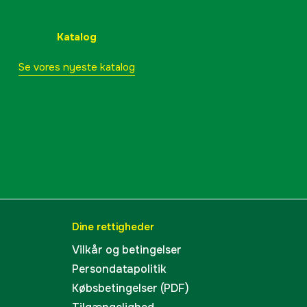
80 mm
Katalog
Se vores nyeste katalog
Baghjul
no
AL-KO
yes
yes
Dine rettigheder
yes
Vilkår og betingelser
Persondatapolitik
60 I
Købsbetingelser (PDF)