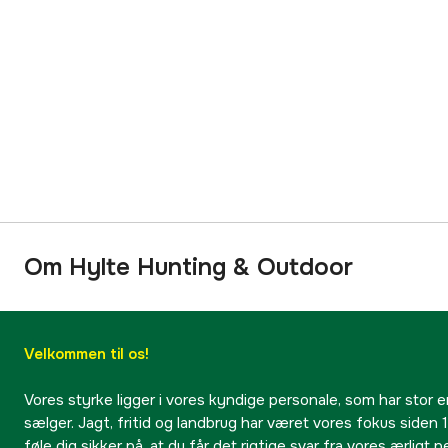
Om Hylte Hunting & Outdoor
Velkommen til os!
Vores styrke ligger i vores kyndige personale, som har stor e
sælger. Jagt, fritid og landbrug har været vores fokus siden 1
føle dig sikker på, at du får det rigtige svar fra vores ærligt 