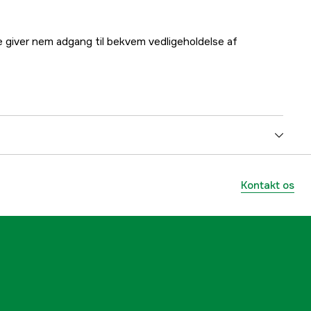
e giver nem adgang til bekvem vedligeholdelse af
2.1 kW
Kontakt os
Benzin 4-takt
140 cm³
yes
51 cm