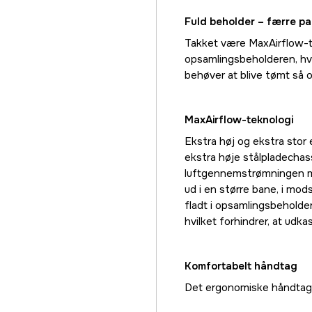
Fuld beholder – færre pa
Takket være MaxAirflow-te
opsamlingsbeholderen, hvil
behøver at blive tømt så o
MaxAirflow-teknologi
Ekstra høj og ekstra stor
ekstra høje stålpladechas
luftgennemstrømningen me
ud i en større bane, i mod
fladt i opsamlingsbehold
hvilket forhindrer, at udka
Komfortabelt håndtag
Det ergonomiske håndtag 