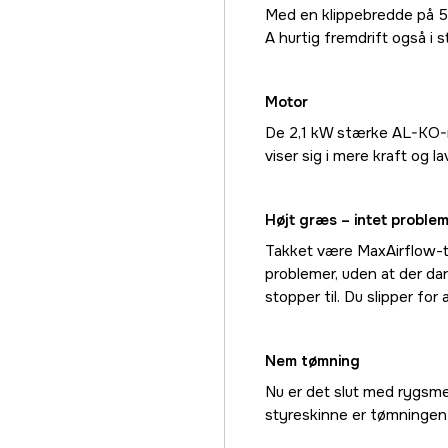
Med en klippebredde på 5
A hurtig fremdrift også i s
Motor
De 2,1 kW stærke AL-KO-mo
viser sig i mere kraft og l
Højt græs – intet problem
Takket være MaxAirflow-te
problemer, uden at der da
stopper til. Du slipper for 
Nem tømning
Nu er det slut med rygsm
styreskinne er tømningen