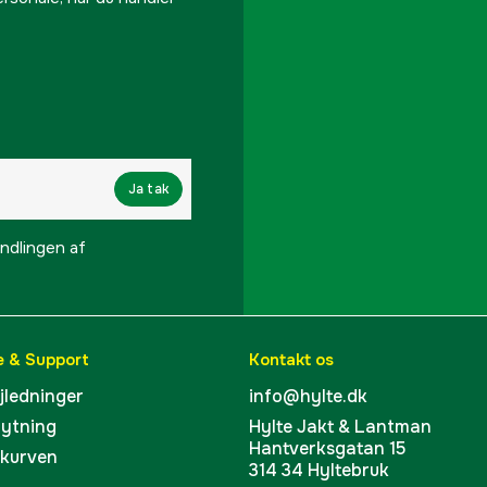
Klippehøjde max
Drivhjul
El-start
Ja tak
Motorfabrikant
lingen af ​​
Mulching
Sideudkast
e & Support
Kontakt os
Samler
ejledninger
info@hylte.dk
bytning
Hylte Jakt & Lantman
Samlervolumen
Hantverksgatan 15
skurven
314 34 Hyltebruk