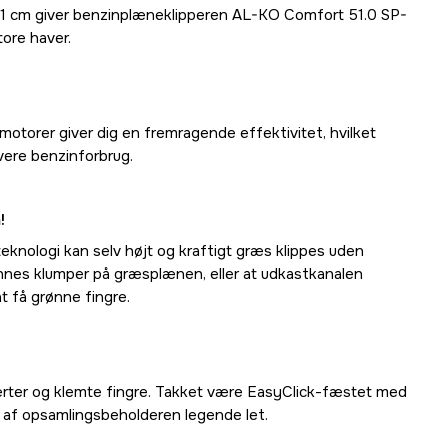
1 cm giver benzinplæneklipperen AL-KO Comfort 51.0 SP-
tore haver.
torer giver dig en fremragende effektivitet, hvilket
avere benzinforbrug.
!
knologi kan selv højt og kraftigt græs klippes uden
nnes klumper på græsplænen, eller at udkastkanalen
at få grønne fingre.
erter og klemte fingre. Takket være EasyClick-fæstet med
 af opsamlingsbeholderen legende let.