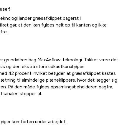
user!
knologi lander græsafklippet bagerst i
ket gør, at den kan fyldes helt op til kanten og ikke
fte.
 er grundideen bag MaxAirflow-teknologi. Takket være det
sis og den ekstra store udkastkanal øges
d 42 procent, hvilket betyder, at græsafklippet kastes
sætning til almindelige plæneklippere, hvor det lægger sig
eren. På den måde fyldes opsamlingsbeholderen bagfra,
stkanalen stopper til.
øger komforten under arbejdet.