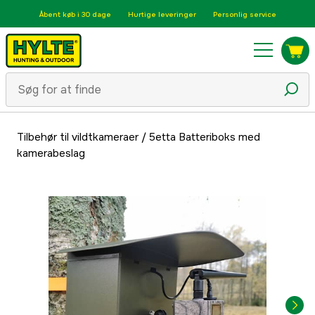
Åbent køb i 30 dage
Hurtige leveringer
Personlig service
Tilbehør til vildtkameraer
/
5etta Batteriboks med
kamerabeslag