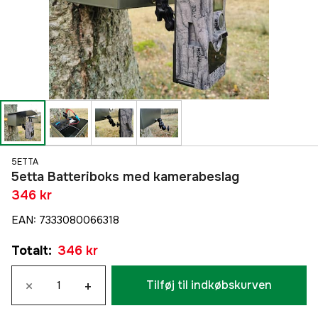
5ETTA
5etta Batteriboks med kamerabeslag
346 kr
EAN
:
7333080066318
Totalt
:
346 kr
×
+
Tilføj til indkøbskurven