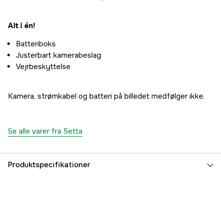
Alt i én!
Batteriboks
Justerbart kamerabeslag
Vejrbeskyttelse
Kamera, strømkabel og batteri på billedet medfølger ikke.
Se alle varer fra 5etta
Produktspecifikationer
Referencenummer
3000028092
Producentens varenummer
7333080066318