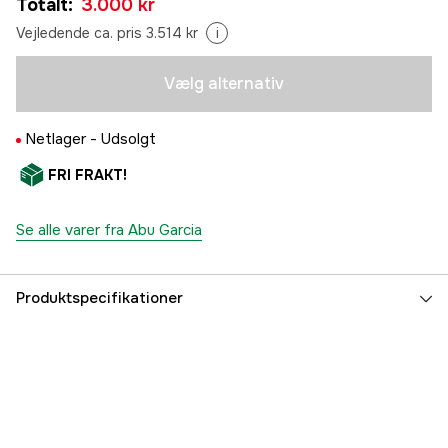
Totalt
:
3.000 kr
3.299 kr
2500 MSH
Vejledende ca. pris 3.514 kr
i
Midlertidigt udsolgt
3.000 kr
Vælg alternativ
Netlager -
Udsolgt
FRI FRAKT!
Se alle varer fra Abu Garcia
Produktspecifikationer
Vægt (g)
142 g
Udveksling
5,2:1
Linekapacitet
100 m 0,165 mm