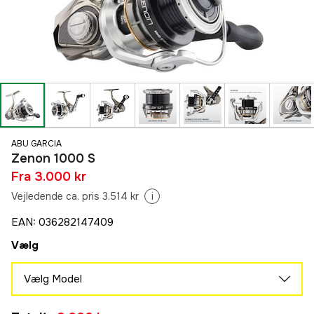
ABU GARCIA
Zenon 1000 S
Fra
3.000 kr
Vejledende ca. pris 3.514 kr
i
EAN
:
036282147409
Vælg
Vælg Model
1000 S
Midlertidigt udsolgt