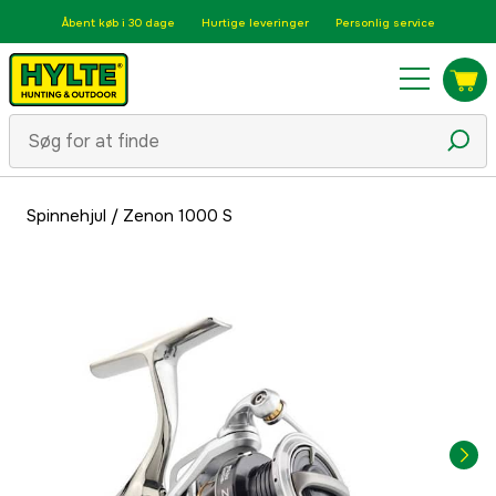
Åbent køb i 30 dage
Hurtige leveringer
Personlig service
Spinnehjul
/
Zenon 1000 S